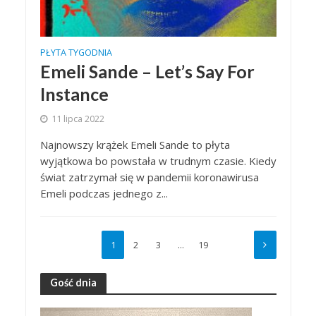
PŁYTA TYGODNIA
Emeli Sande – Let’s Say For
Instance
11 lipca 2022
Najnowszy krążek Emeli Sande to płyta
wyjątkowa bo powstała w trudnym czasie. Kiedy
świat zatrzymał się w pandemii koronawirusa
Emeli podczas jednego z...
1
2
3
…
19
Gość dnia