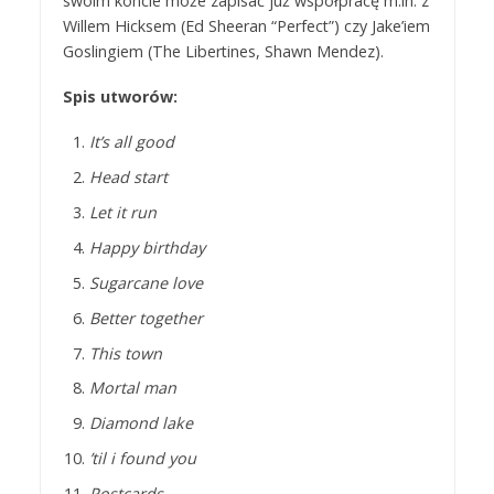
swoim koncie może zapisać już współpracę m.in. z
Willem Hicksem (Ed Sheeran “Perfect”) czy Jake’iem
Goslingiem (The Libertines, Shawn Mendez).
Spis utworów:
It’s all good
Head start
Let it run
Happy birthday
Sugarcane love
Better together
This town
Mortal man
Diamond lake
’til i found you
Postcards