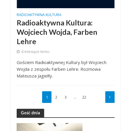
RADIOAKTYWNA KULTURA
Radioaktywna Kultura:
Wojciech Wojda, Farben
Lehre
4 miesiące temu
Gościem Radioaktywnej Kultury był Wojciech
Wojda z zespołu Farben Lehre. Rozmowa
Mateusza Jagiełły.
1
2
3
…
22
Gość dnia