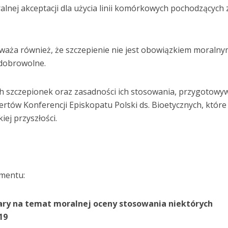
lnej akceptacji dla użycia linii komórkowych pochodzących 
aża również, że szczepienie nie jest obowiązkiem moralnym
dobrowolne.
ch szczepionek oraz zasadności ich stosowania, przygotow
rtów Konferencji Episkopatu Polski ds. Bioetycznych, które
iej przyszłości.
umentu:
ary
na temat moralnej oceny
stosowania
niektórych
19