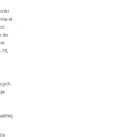
onki
enia w
.
hoć
y do
am
-19,
ących
eje
h
żadnej
dzą