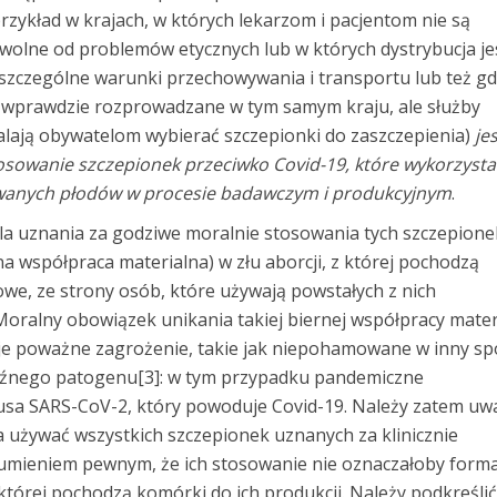
rzykład w krajach, w których lekarzom i pacjentom nie są
wolne od problemów etycznych lub w których dystrybucja je
 szczególne warunki przechowywania i transportu lub też g
ą wprawdzie rozprowadzane w tym samym kraju, ale służby
lają obywatelom wybierać szczepionki do zaszczepienia)
je
sowanie szczepionek przeciwko Covid-19, które wykorzysta
wanych płodów w procesie badawczym i produkcyjnym
.
uznania za godziwe moralnie stosowania tych szczepionek
rna współpraca materialna) w złu aborcji, z której pochodzą
e, ze strony osób, które używają powstałych z nich
 Moralny obowiązek unikania takiej biernej współpracy mater
tnieje poważne zagrożenie, takie jak niepohamowane w inny s
roźnego patogenu[3]: w tym przypadku pandemiczne
rusa SARS-CoV-2, który powoduje Covid-19. Należy zatem uw
używać wszystkich szczepionek uznanych za klinicznie
sumieniem pewnym, że ich stosowanie nie oznaczałoby forma
 której pochodzą komórki do ich produkcji. Należy podkreśli