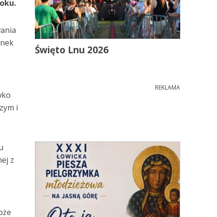
roku.
wania
anek
Święto Lnu 2026
REKLAMA
wko
zym i
u
ej z
może