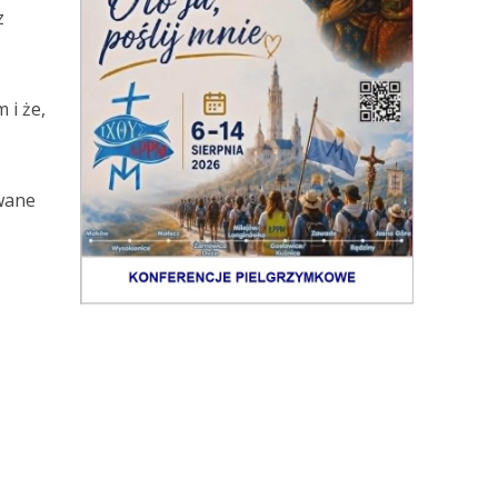
z
 i że,
ywane