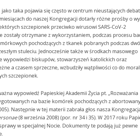
 jako taka pojawia się często w centrum nieustających deba
h miesiącach do naszej Kongregacji dotarły różne prośby o w
iektórych szczepionek przeciwko wirusowi SARS-CoV-2
e zostały otrzymane z wykorzystaniem, podczas procesu b
i komórkowych pochodzących z tkanek pobranych podczas dw
zeszłym stuleciu. Jednocześnie także w środkach masowego
te wypowiedzi biskupów, stowarzyszeń katolickich oraz
eżne a czasem sprzeczne, wzbudziły wątpliwości co do moral
ych szczepionek.
 ważna wypowiedź Papieskiej Akademii Życia pt. „Rozważania
zygotowanych na bazie komórek pochodzących z abortowan
005). Następnie w tej materii zabrała głos nasza Kongregacj
Personae
(8 września 2008) (por. nr 34 i 35). W 2017 roku Pap
j sprawy w specjalnej Nocie. Dokumenty te podają już pewne
e.