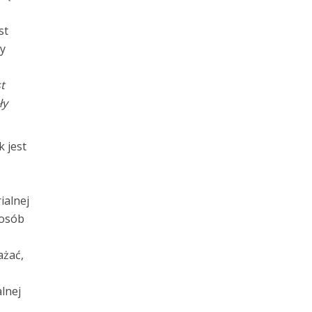
st
dy
st
ły
 jest
ialnej
posób
ażać,
lnej
ć