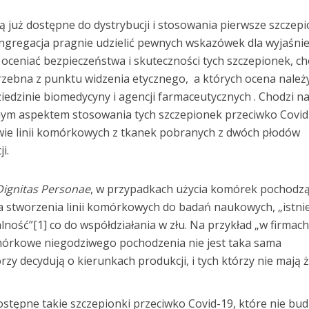
 już dostępne do dystrybucji i stosowania pierwsze szczepi
ngregacja pragnie udzielić pewnych wskazówek dla wyjaśni
 oceniać bezpieczeństwa i skuteczności tych szczepionek, c
trzebna z punktu widzenia etycznego, a których ocena należ
dzinie biomedycyny i agencji farmaceutycznych . Chodzi n
lnym aspektem stosowania tych szczepionek przeciwko Covid
ie linii komórkowych z tkanek pobranych z dwóch płodów
i.
Dignitas Personae
, w przypadkach użycia komórek pochodz
 stworzenia linii komórkowych do badań naukowych, „istni
ność”[1] co do współdziałania w złu. Na przykład „w firmac
omórkowe niegodziwego pochodzenia nie jest taka sama
rzy decydują o kierunkach produkcji, i tych którzy nie mają 
ostępne takie szczepionki przeciwko Covid-19, które nie bu