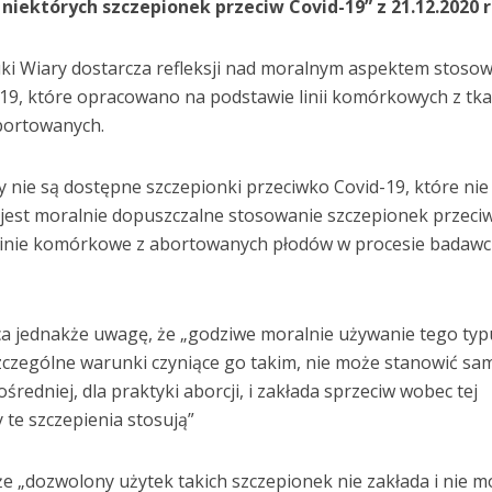
niektórych szczepionek przeciw Covid-19” z 21.12.2020 
 Wiary dostarcza refleksji nad moralnym aspektem stoso
19, które opracowano na podstawie linii komórkowych z tk
bortowanych.
 nie są dostępne szczepionki przeciwko Covid-19, które nie
„jest moralnie dopuszczalne stosowanie szczepionek przeci
 linie komórkowe z abortowanych płodów w procesie badawc
 jednakże uwagę, że „godziwe moralnie używanie tego typ
zczególne warunki czyniące go takim, nie może stanowić sam
ośredniej, dla praktyki aborcji, i zakłada sprzeciw wobec tej
y te szczepienia stosują”
że „dozwolony użytek takich szczepionek nie zakłada i nie 