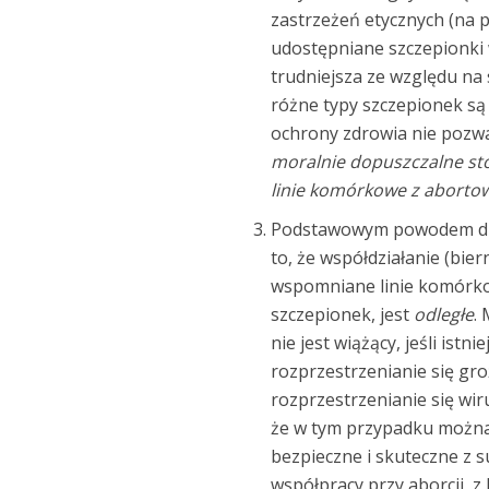
zastrzeżeń etycznych (na p
udostępniane szczepionki 
trudniejsza ze względu na
różne typy szczepionek s
ochrony zdrowia nie pozwa
moralnie dopuszczalne sto
linie komórkowe z aborto
Podstawowym powodem dla 
to, że współdziałanie (bie
wspomniane linie komórkow
szczepionek, jest
odległe
.
nie jest wiążący, jeśli is
rozprzestrzenianie się g
rozprzestrzenianie się wi
że w tym przypadku można 
bezpieczne i skuteczne z 
współpracy przy aborcji, z