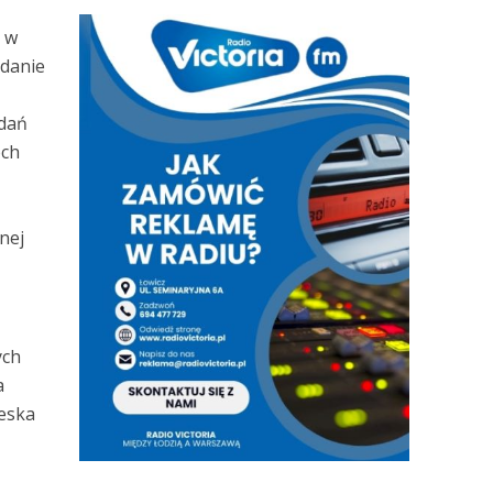
t w
ydanie
adań
óch
nej
ych
a
ieska