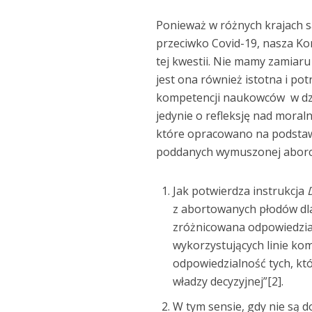
Ponieważ w różnych krajach są
przeciwko Covid-19, nasza Ko
tej kwestii. Nie mamy zamiaru
jest ona również istotna i po
kompetencji naukowców w dzie
jedynie o refleksję nad mora
które opracowano na podstaw
poddanych wymuszonej aborcj
Jak potwierdza instrukcja
z abortowanych płodów dla
zróżnicowana odpowiedzial
wykorzystujących linie k
odpowiedzialność tych, któ
władzy decyzyjnej”[2].
W tym sensie, gdy nie są d