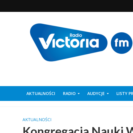
AKTUALNOŚCI
RADIO
AUDYCJE
LISTY 
AKTUALNOŚCI
Kongregacja Nauki 