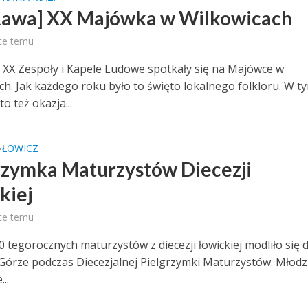
Rawa] XX Majówka w Wilkowicach
ce temu
z XX Zespoły i Kapele Ludowe spotkały się na Majówce w
ch. Jak każdego roku było to święto lokalnego folkloru. W t
to też okazja...
ŁOWICZ
•
rzymka Maturzystów Diecezji
kiej
ce temu
 tegorocznych maturzystów z diecezji łowickiej modliło się d
 Górze podczas Diecezjalnej Pielgrzymki Maturzystów. Młodz
..