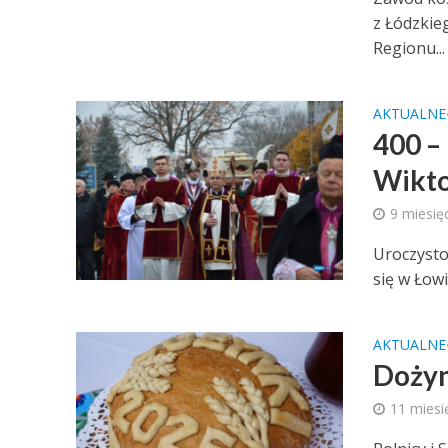
z Łódzkie
Regionu...
AKTUALNE
400 – 
Wikto
9 miesię
Uroczystoś
się w Łowi
AKTUALNE
Dożyn
11 miesi