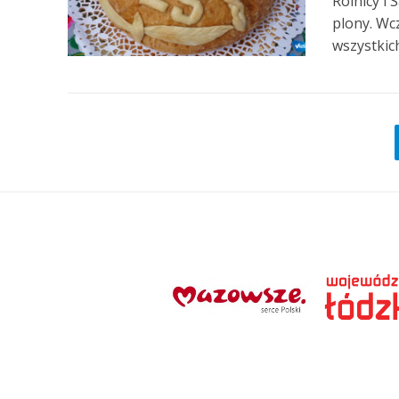
Rolnicy i
plony. Wc
wszystkich