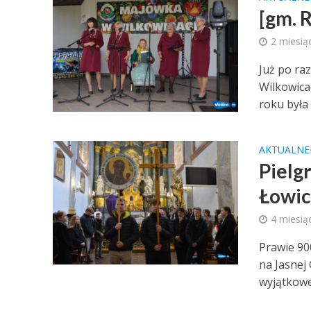
[gm. 
2 miesią
Już po ra
Wilkowica
roku była 
AKTUALNE
Pielg
Łowic
4 miesią
Prawie 900
na Jasnej
wyjątkowe.