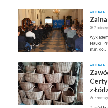
AKTUALNE
Zaina
7 miesię
Wykładem 
Nauki . Pr
m.in. do...
AKTUALNE
Zawód
Certy
z Łód
7 miesię
Zawód kos