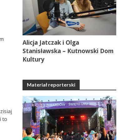
ym
Alicja Jatczak i Olga
Stanisławska – Kutnowski Dom
Kultury
Materiał reporterski
zisiaj
i to