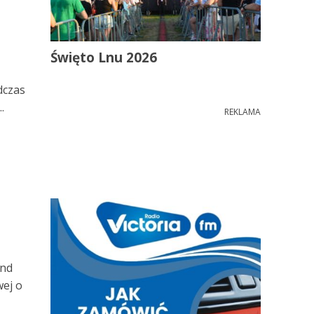
Święto Lnu 2026
dczas
.
REKLAMA
and
wej o