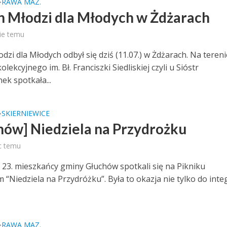
RAWA MAZ.
•
n Młodzi dla Młodych w Żdżarach
ie temu
dzi dla Młodych odbył się dziś (11.07.) w Żdżarach. Na tereni
ekcyjnego im. Bł. Franciszki Siedliskiej czyli u Sióstr
ek spotkała...
SKIERNIEWICE
•
hów] Niedziela na Przydrożku
c temu
z 23. mieszkańcy gminy Głuchów spotkali się na Pikniku
“Niedziela na Przydróżku”. Była to okazja nie tylko do integ
RAWA MAZ.
•