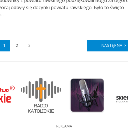
 Sadownicy z powiatu rawskiego podziękowali Bogu za tegor
zoraj odbyły się dożynki powiatu rawskiego. Było to święto
...
1
2
3
NASTĘPNA
REKLAMA