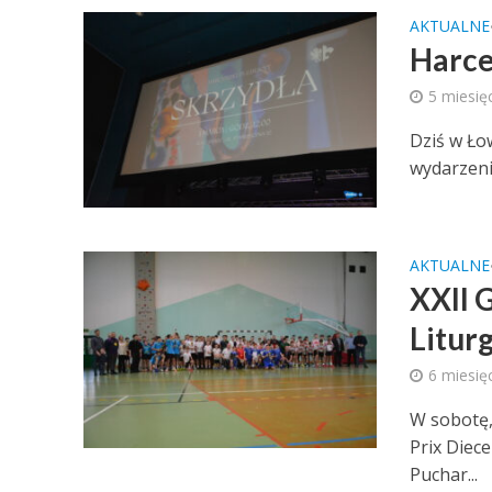
AKTUALNE
Harce
5 miesię
Dziś w Ło
wydarzeni
AKTUALNE
XXII 
Litur
6 miesię
W sobotę,
Prix Diece
Puchar...