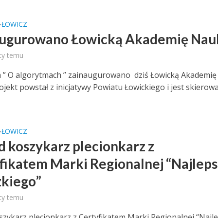
ŁOWICZ
•
ugurowano Łowicką Akademię Nau
cy temu
” O algorytmach ” zainaugurowano dziś Łowicką Akademię
ojekt powstał z inicjatywy Powiatu Łowickiego i jest skierow
ŁOWICZ
•
 koszykarz plecionkarz z
fikatem Marki Regionalnej “Najlep
zkiego”
cy temu
zykarz plecionkarz z Certyfikatem Marki Regionalnej “Najl