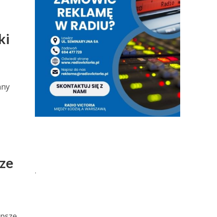
ki
any
sze
.
epsze