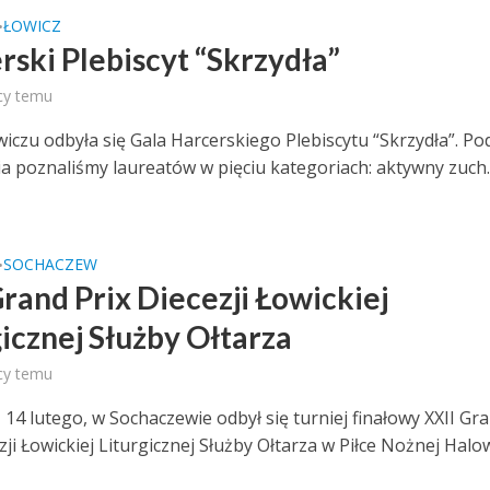
ŁOWICZ
•
rski Plebiscyt “Skrzydła”
cy temu
wiczu odbyła się Gala Harcerskiego Plebiscytu “Skrzydła”. Po
a poznaliśmy laureatów w pięciu kategoriach: aktywny zuch..
SOCHACZEW
•
Grand Prix Diecezji Łowickiej
gicznej Służby Ołtarza
cy temu
 14 lutego, w Sochaczewie odbył się turniej finałowy XXII Gr
zji Łowickiej Liturgicznej Służby Ołtarza w Piłce Nożnej Halo