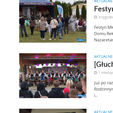
AKTUALNE
Festy
4 tygodn
Festyn Mło
Domu Rekol
Nazaretan
AKTUALNE
[Głuc
1 miesią
Już po ra
Rodzinnym 
i...
AKTUALNE