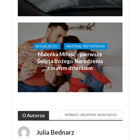
AKTUALNOŚCI
MATERIAŁ REPORTERSKI
Maleńka Miłość – pierwsze
Święta Bożego Narodzenia
z małym dzieckiem
WYŚWIETL WSZYSTKIE WIADOMOŚCI
O Autorze
Julia Bednarz