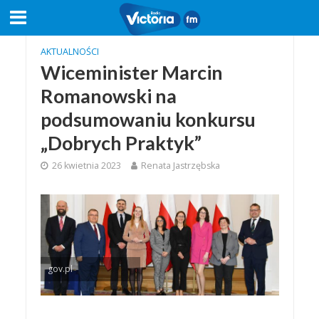
AKTUALNOŚCI
Wiceminister Marcin
Romanowski na
podsumowaniu konkursu
„Dobrych Praktyk”
26 kwietnia 2023
Renata Jastrzębska
gov.pl