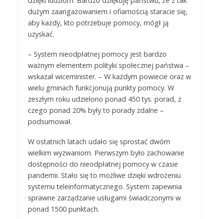
dzięki ludziom. Bardzo dziękuję państwu, że z tak
dużym zaangażowaniem i ofiarnością staracie się,
aby każdy, kto potrzebuje pomocy, mógł ją
uzyskać.
– System nieodpłatnej pomocy jest bardzo
ważnym elementem polityki społecznej państwa –
wskazał wiceminister. – W każdym powiecie oraz w
wielu gminach funkcjonują punkty pomocy. W
zeszłym roku udzielono ponad 450 tys. porad, z
czego ponad 20% były to porady zdalne –
podsumował.
W ostatnich latach udało się sprostać dwóm
wielkim wyzwaniom. Pierwszym było zachowanie
dostępności do nieodpłatnej pomocy w czasie
pandemii. Stało się to możliwe dzięki wdrożeniu
systemu teleinformatycznego. System zapewnia
sprawne zarządzanie usługami świadczonymi w
ponad 1500 punktach.