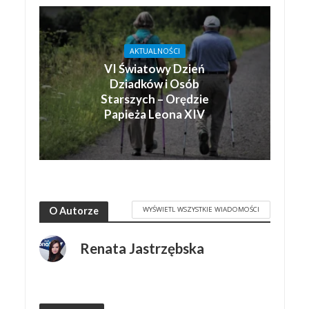
AKTUALNOŚCI
VI Światowy Dzień
Dziadków i Osób
Starszych – Orędzie
Papieża Leona XIV
WYŚWIETL WSZYSTKIE WIADOMOŚCI
O Autorze
Renata Jastrzębska