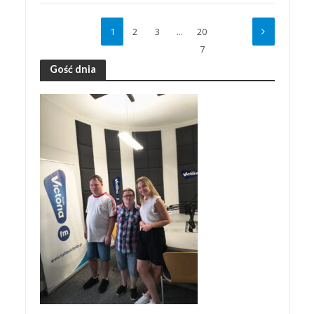
1
2
3
…
20
7
Gość dnia