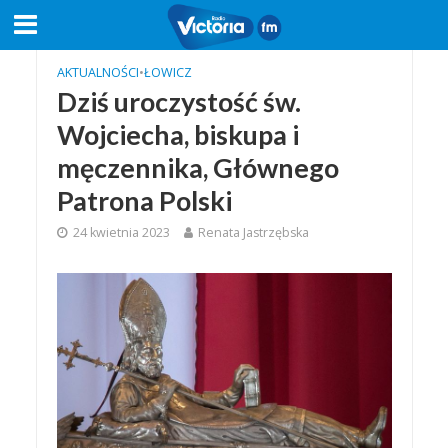
AKTUALNOŚCI
•
ŁOWICZ
Dziś uroczystość św.
Wojciecha, biskupa i
męczennika, Głównego
Patrona Polski
24 kwietnia 2023
Renata Jastrzębska