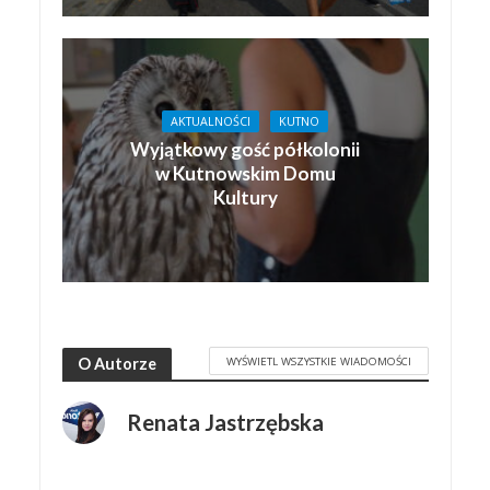
AKTUALNOŚCI
KUTNO
Wyjątkowy gość półkolonii
w Kutnowskim Domu
Kultury
WYŚWIETL WSZYSTKIE WIADOMOŚCI
O Autorze
Renata Jastrzębska