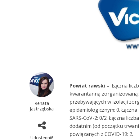
Powiat rawski –
Łączna licz
kwarantanną zorganizowaną: 0
przebywających w izolacji zor
Renata
Jastrzębska
epidemiologicznym: 0. Łączna
SARS-CoV-2: 0/2. Łączna licz
dodatnim (od początku trwania
powiązanych z COVID-19: 2.
Udostępnij!