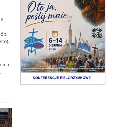
ie
sób,
sto).
gmina
.