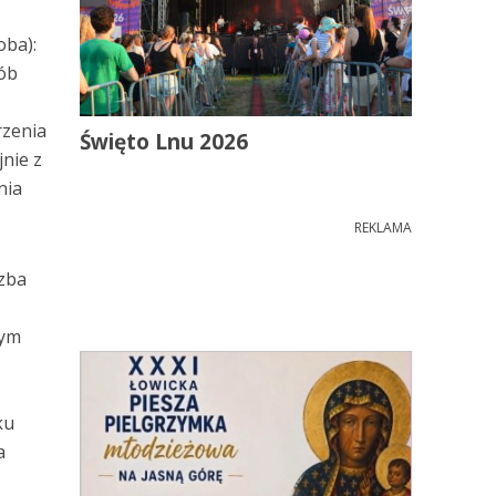
oba):
sób
rzenia
Święto Lnu 2026
jnie z
nia
REKLAMA
czba
nym
ku
a