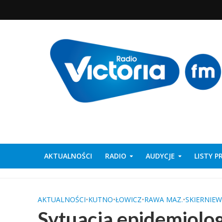
AKTUALNOŚCI
RADIO
AUDYCJE
LISTY 
AKTUALNOŚCI
•
KUTNO
•
ŁOWICZ
•
RAWA MAZ.
•
SKIERNIEW
Sytuacja epidemiolo