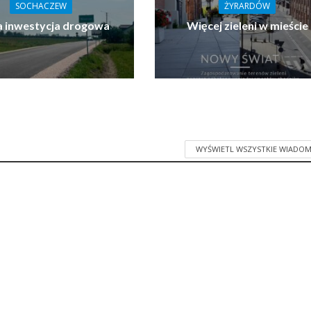
SOCHACZEW
ŻYRARDÓW
 inwestycja drogowa
Więcej zieleni w mieście
WYŚWIETL WSZYSTKIE WIADOM