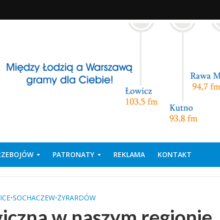
PRZEBOJÓW
PATRONATY
REKLAMA
KONTAKT
ICE
•
SOCHACZEW
•
ŻYRARDÓW
giczna w naszym regionie