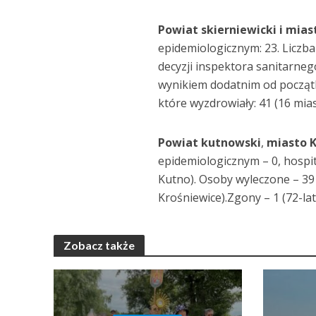
Powiat skierniewicki i mias
epidemiologicznym: 23. Licz
decyzji inspektora sanitarne
wynikiem dodatnim od początku
które wyzdrowiały: 41 (16 mia
Powiat kutnowski
,
miasto 
epidemiologicznym – 0, hospit
Kutno). Osoby wyleczone – 39 
Krośniewice).Zgony – 1 (72-la
Zobacz także