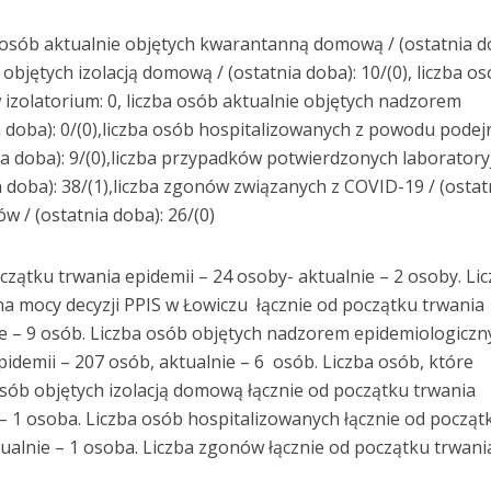
 osób aktualnie objętych kwarantanną domową / (ostatnia d
 objętych izolacją domową / (ostatnia doba): 10/(0), liczba o
izolatorium: 0, liczba osób aktualnie objętych nadzorem
 doba): 0/(0),liczba osób hospitalizowanych z powodu podej
a doba): 9/(0),liczba przypadków potwierdzonych laboratory
 doba): 38/(1),liczba zgonów związanych z COVID-19 / (ostat
ów / (ostatnia doba): 26/(0)
czątku trwania epidemii – 24 osoby- aktualnie – 2 osoby. Li
 mocy decyzji PPIS w Łowiczu łącznie od początku trwania
ie – 9 osób. Liczba osób objętych nadzorem epidemiologicz
pidemii – 207 osób, aktualnie – 6 osób. Liczba osób, które
osób objętych izolacją domową łącznie od początku trwania
 – 1 osoba. Liczba osób hospitalizowanych łącznie od począt
tualnie – 1 osoba. Liczba zgonów łącznie od początku trwani