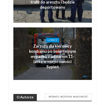
trafił do aresztu i będzie
deportowany
ŁOWICZ
Zarzuty dla kierowcy
kombajnu po śmiertelnym
wypadku z udziałem 11-
latka w miejscowości
Sypień
WYŚWIETL WSZYSTKIE WIADOMOŚCI
O Autorze