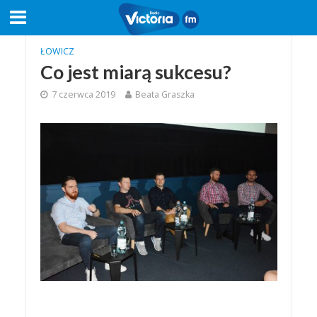
ŁOWICZ
Co jest miarą sukcesu?
7 czerwca 2019
Beata Graszka