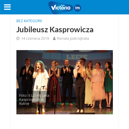
BEZ KATEGORII
Jubileusz Kasprowicza
14 czerwca 2019
Renata Jastrzębska
Foto: II LO im. Jana
Kasprowicza w
Kutnie