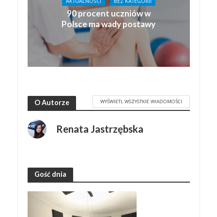
AKTUALNOŚCI
BEZ KATEGORII
90 procent uczniów w
Polsce ma wady postawy
WYŚWIETL WSZYSTKIE WIADOMOŚCI
O Autorze
Renata Jastrzębska
Gość dnia