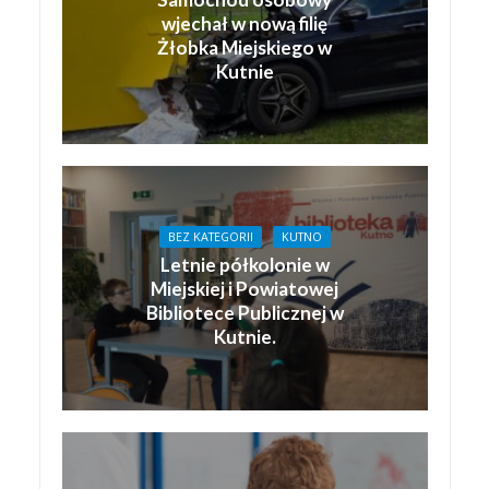
wjechał w nową filię
Żłobka Miejskiego w
Kutnie
BEZ KATEGORII
KUTNO
Letnie półkolonie w
Miejskiej i Powiatowej
Bibliotece Publicznej w
Kutnie.