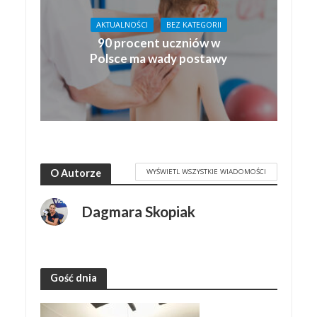
AKTUALNOŚCI
BEZ KATEGORII
90 procent uczniów w
Polsce ma wady postawy
WYŚWIETL WSZYSTKIE WIADOMOŚCI
O Autorze
Dagmara Skopiak
Gość dnia