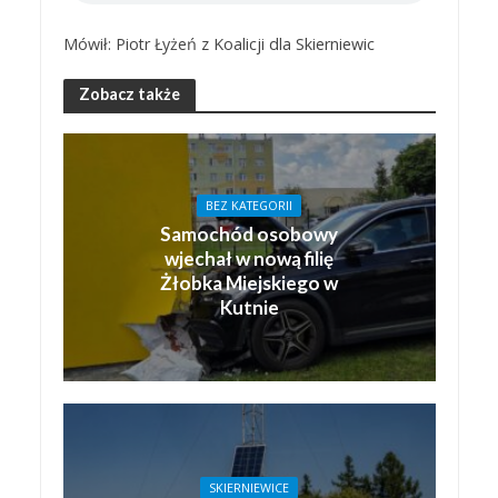
Mówił: Piotr Łyżeń z Koalicji dla Skierniewic
Zobacz także
BEZ KATEGORII
Samochód osobowy
wjechał w nową filię
Żłobka Miejskiego w
Kutnie
SKIERNIEWICE