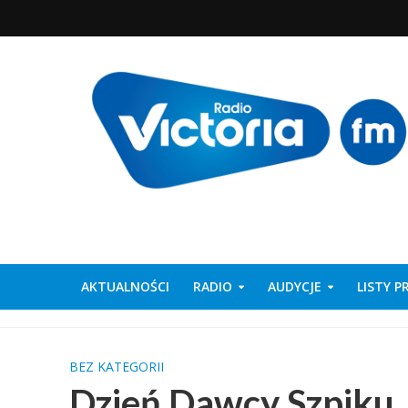
AKTUALNOŚCI
RADIO
AUDYCJE
LISTY 
BEZ KATEGORII
Dzień Dawcy Szpiku