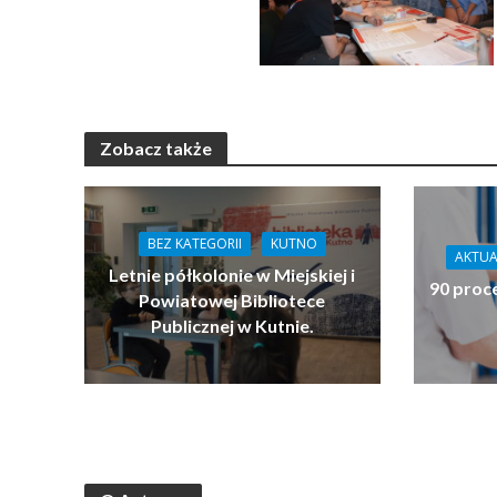
Zobacz także
BEZ KATEGORII
KUTNO
AKTUA
Letnie półkolonie w Miejskiej i
90 proc
Powiatowej Bibliotece
Publicznej w Kutnie.