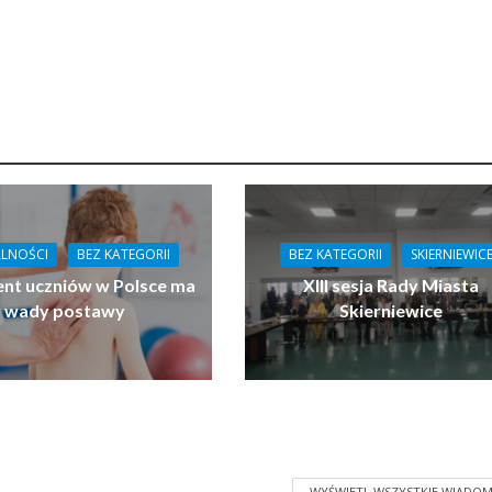
LNOŚCI
BEZ KATEGORII
BEZ KATEGORII
SKIERNIEWIC
ent uczniów w Polsce ma
XIII sesja Rady Miasta
wady postawy
Skierniewice
WYŚWIETL WSZYSTKIE WIADOM