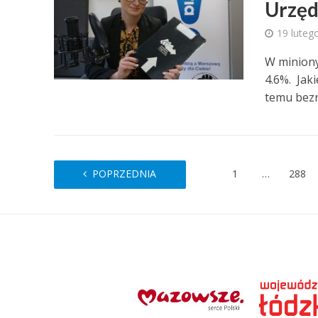
Urzęd
19 luteg
W miniony
4.6%. Jak
temu bezr
POPRZEDNIA
1
…
288