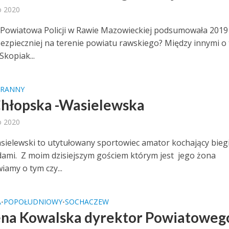
o 2020
owiatowa Policji w Rawie Mazowieckiej podsumowała 2019 
bezpieczniej na terenie powiatu rawskiego? Między innymi o 
kopiak...
RANNY
hłopska -Wasielewska
o 2020
sielewski to utytułowany sportowiec amator kochający biegi
ami. Z moim dzisiejszym gościem którym jest jego żona
amy o tym czy...
A
POPOŁUDNIOWY
SOCHACZEW
•
•
na Kowalska dyrektor Powiatoweg