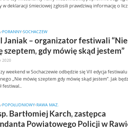
zy w deklaracji śmieciowej zgłosili prawdziwą informację o lic
A
PORANNY
SOCHACZEW
•
•
 Janiak – organizator festiwali “Nie
 szeptem, gdy mówię skąd jestem”
o 2020
szy weekend w Sochaczewie odbędzie się VII edycja festiwalu
znego „Nie mówię szeptem gdy mówię skąd jestem”. Jak będz
 festiwal...
A
POPOŁUDNIOWY
RAWA MAZ.
•
•
sp. Bartłomiej Karch, zastępca
danta Powiatowego Policji w Rawi