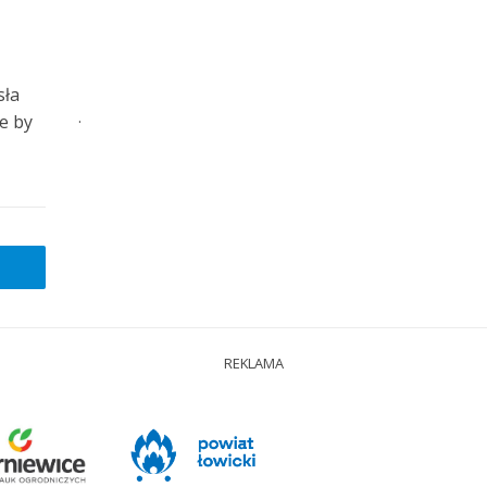
sła
.
e by
REKLAMA