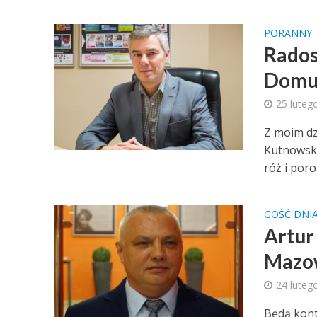
PORANNY
Rados
Domu 
25 luteg
Z moim d
Kutnowski
róż i por
GOŚĆ DNI
Artur
Mazow
24 luteg
Będą kont