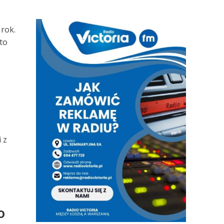
rok.
to
 z
o