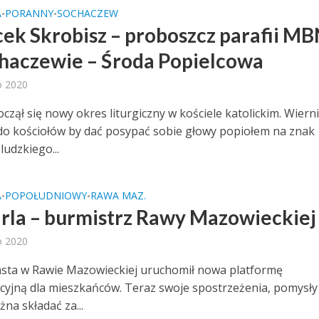
A
PORANNY
SOCHACZEW
•
•
acek Skrobisz – proboszcz parafii M
haczewie – Środa Popielcowa
o 2020
czął się nowy okres liturgiczny w kościele katolickim. Wiern
 do kościołów by dać posypać sobie głowy popiołem na znak
ludzkiego...
A
POPOŁUDNIOWY
RAWA MAZ.
•
•
 Irla – burmistrz Rawy Mazowieckiej
o 2020
sta w Rawie Mazowieckiej uruchomił nowa platformę
yjną dla mieszkańców. Teraz swoje spostrzeżenia, pomysły
na składać za...