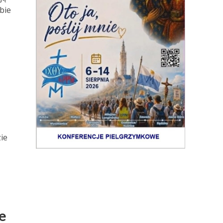
zbie
ie
e