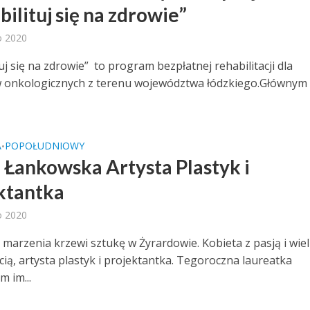
ilituj się na zdrowie”
o 2020
uj się na zdrowie” to program bezpłatnej rehabilitacji dla
 onkologicznych z terenu województwa łódzkiego.Głównym
A
POPOŁUDNIOWY
•
 Łankowska Artysta Plastyk i
ktantka
o 2020
c marzenia krzewi sztukę w Żyrardowie. Kobieta z pasją i wie
cią, artysta plastyk i projektantka. Tegoroczna laureatka
m im...