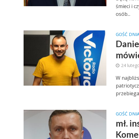
śmieci i c
osób...
GOŚĆ DNI
Daniel
mówię
24 luteg
W najbliż
patriotyc
przebiegał
GOŚĆ DNI
mł. in
Komen