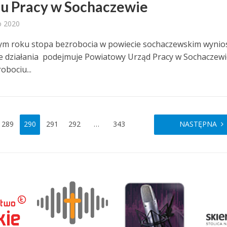
u Pracy w Sochaczewie
o 2020
m roku stopa bezrobocia w powiecie sochaczewskim wynio
ie działania podejmuje Powiatowy Urząd Pracy w Sochaczewi
obociu...
289
290
291
292
…
343
NASTĘPNA