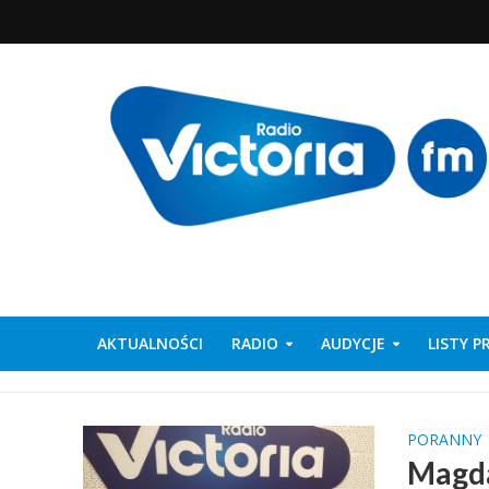
AKTUALNOŚCI
RADIO
AUDYCJE
LISTY 
PORANNY
Magda