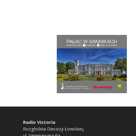
Radio Victoria
Rozgłośnia Diecezji Łowickiej
ul. Seminaryjna 6a