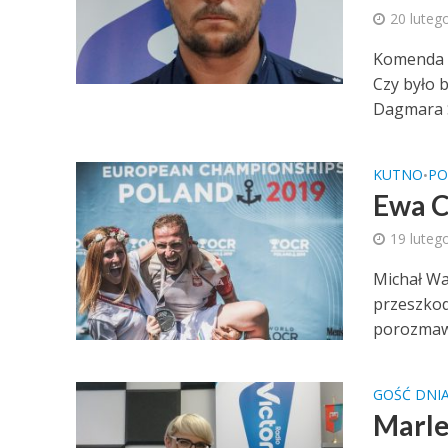
20 luteg
Komenda P
Czy było 
Dagmara S
KUTNO
PO
•
Ewa C
19 luteg
Michał Wa
przeszkod
porozmawi
GOŚĆ DNI
Marle