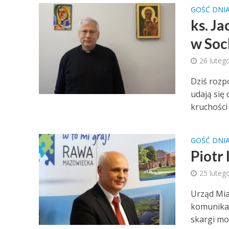
GOŚĆ DNI
ks. J
w Soc
26 luteg
Dziś rozpo
udają się
kruchości 
GOŚĆ DNI
Piotr
25 luteg
Urząd Mia
komunikac
skargi moż