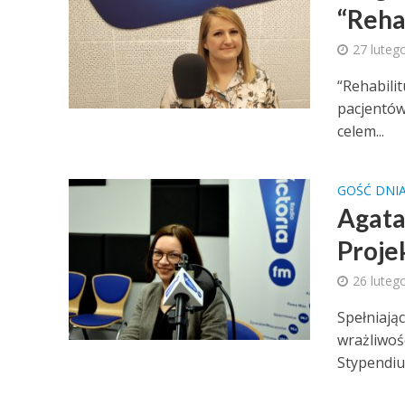
“Rehab
27 luteg
“Rehabilit
pacjentów
celem...
GOŚĆ DNI
Agata
Proje
26 luteg
Spełniają
wrażliwoś
Stypendiu