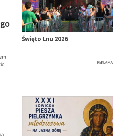
ego
Święto Lnu 2026
rem
REKLAMA
ie
ją