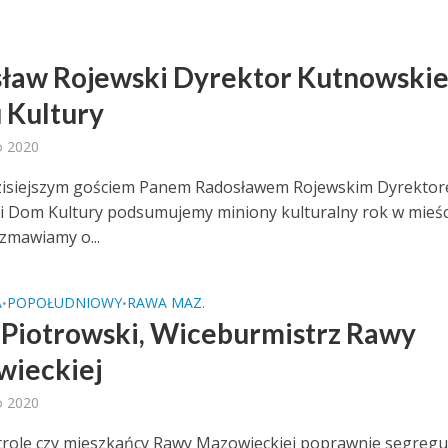
ław Rojewski Dyrektor Kutnowski
Kultury
o 2020
zisiejszym gościem Panem Radosławem Rojewskim Dyrekto
 Dom Kultury podsumujemy miniony kulturalny rok w mieśc
ozmawiamy o...
A
POPOŁUDNIOWY
RAWA MAZ.
•
•
 Piotrowski, Wiceburmistrz Rawy
ieckiej
o 2020
role czy mieszkańcy Rawy Mazowieckiej poprawnie segregu