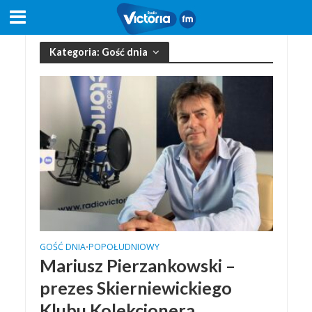
Kategoria: Gość dnia
GOŚĆ DNIA
POPOŁUDNIOWY
•
Mariusz Pierzankowski –
prezes Skierniewickiego
Klubu Kolekcjonera