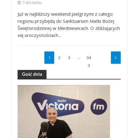
7 dni temu
Już w najbliższy weekend pielgrzymi z całego
regionu przybędą do Sanktuarium Matki Bożej
Świętorodzinnej w Miedniewicach. O zbliżających
się uroczystościach...
1
2
3
…
34
3
Gość dnia