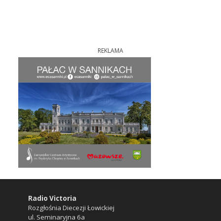
REKLAMA
Radio Victoria
Rozgłośnia Diecezji Łowickiej
ul. Seminaryjna 6a