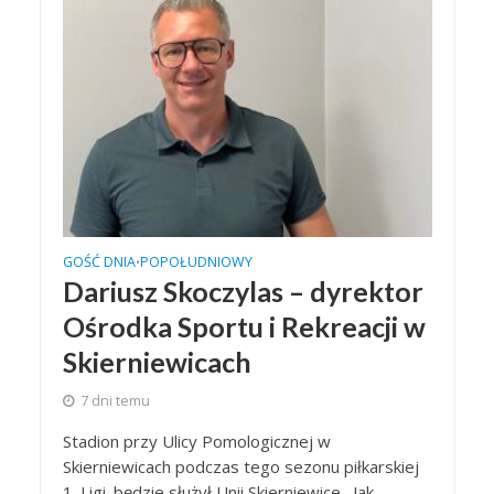
GOŚĆ DNIA
POPOŁUDNIOWY
•
Dariusz Skoczylas – dyrektor
Ośrodka Sportu i Rekreacji w
Skierniewicach
7 dni temu
Stadion przy Ulicy Pomologicznej w
Skierniewicach podczas tego sezonu piłkarskiej
1. Ligi. będzie służył Unii Skierniewice. Jak