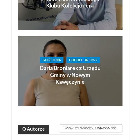
Klubu Kolekcjonera
GOŚĆ DNIA
POPOŁUDNIOWY
Daria Broniarek z Urzędu
Gminy w Nowym
Kawęczynie
WYŚWIETL WSZYSTKIE WIADOMOŚCI
O Autorze