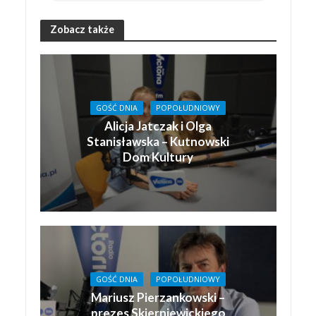
Zobacz także
GOŚĆ DNIA
POPOŁUDNIOWY
Alicja Jatczak i Olga
Stanisławska – Kutnowski
Dom Kultury
GOŚĆ DNIA
POPOŁUDNIOWY
Mariusz Pierzankowski –
prezes Skierniewickiego