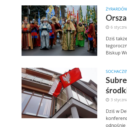
ŻYRARDÓ
Orsza
6 styczn
Dziś takż
tegoroczn
Biskup Wo
SOCHACZ
Subre
środk
3 styczn
Dziś w De
konferen
odnośnie 