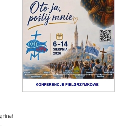
 finał
.