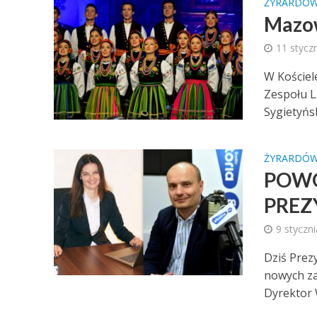
ŻYRARDÓ
Mazow
11 stycz
W Kościel
Zespołu L
Sygietyńsk
ŻYRARDÓ
POWO
PREZ
9 styczn
Dziś Prez
nowych za
Dyrektor W