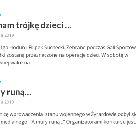
W
am trójkę dzieci …
ia 2019
i Iga Hodun i Filipek Suchecki. Zebrane podczas Gali Sportów
dki zostaną przeznaczone na operacje dzieci. W sobotę w
nej walce na...
W
y runą…
ia 2019
nicę wprowadzenia stanu wojennego w Żyrardowie odbył się
medialnego “A mury runą…” Organizatorami konkursu jest..