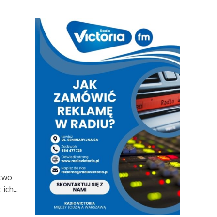
stwo
ich...