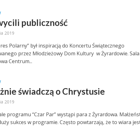
W
ycili publiczność
ia 2019
pres Polarny” był inspiracją do Koncertu Świątecznego
anego przez Młodzieżowy Dom Kultury w Żyrardowie. Sala
wa Centrum...
W
nie świadczą o Chrystusie
ia 2019
nale programu “Czar Par” wystąpi para z Żyrardowa. Małżeń
uży sukces w programie. Często powtarzają, że to wiara jest 