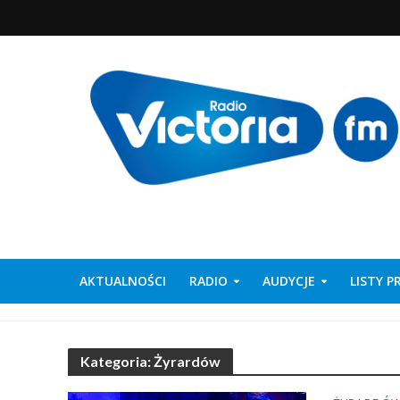
AKTUALNOŚCI
RADIO
AUDYCJE
LISTY 
Kategoria: Żyrardów