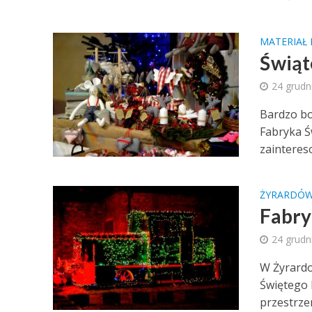
MATERIAŁ 
Świąt
24 grudn
Bardzo bo
Fabryka Św
zainteres
ŻYRARDÓ
Fabry
24 grudn
W Żyrardo
Świętego 
przestrze