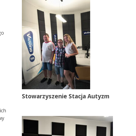
go
Stowarzyszenie Stacja Autyzm
ich
wy