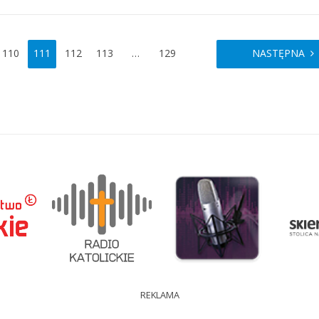
110
111
112
113
…
129
NASTĘPNA
REKLAMA