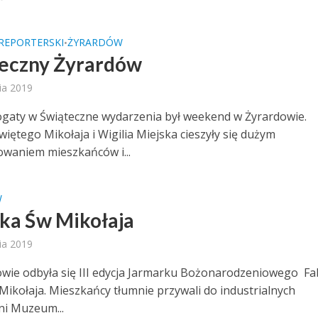
REPORTERSKI
ŻYRARDÓW
•
eczny Żyrardów
ia 2019
gaty w Świąteczne wydarzenia był weekend w Żyrardowie.
iętego Mikołaja i Wigilia Miejska cieszyły się dużym
owaniem mieszkańców i...
W
ka Św Mikołaja
ia 2019
wie odbyła się III edycja Jarmarku Bożonarodzeniowego Fa
Mikołaja. Mieszkańcy tłumnie przywali do industrialnych
ni Muzeum...