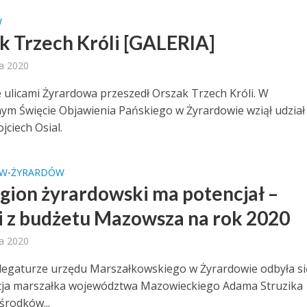
W
k Trzech Króli [GALERIA]
ia 2020
e ulicami Żyrardowa przeszedł Orszak Trzech Króli. W
ym Święcie Objawienia Pańskiego w Żyrardowie wziął udział
jciech Osial.
EW
ŻYRARDÓW
•
gion żyrardowski ma potencjał –
i z budżetu Mazowsza na rok 2020
ia 2020
legaturze urzędu Marszałkowskiego w Żyrardowie odbyła si
cja marszałka województwa Mazowieckiego Adama Struzika
środków...