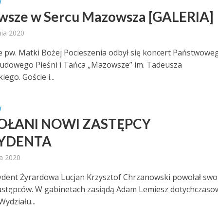
W
sze w Sercu Mazowsza [GALERIA]
nia 2020
e pw. Matki Bożej Pocieszenia odbył się koncert Państwowe
udowego Pieśni i Tańca „Mazowsze” im. Tadeusza
iego. Goście i...
W
ŁANI NOWI ZASTĘPCY
YDENTA
ia 2020
ydent Żyrardowa Lucjan Krzysztof Chrzanowski powołał swo
stępców. W gabinetach zasiądą Adam Lemiesz dotychczaso
ydziału...