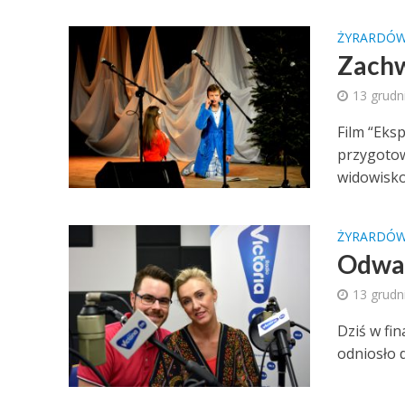
ŻYRARDÓ
Zachw
13 grudn
Film “Eks
przygotow
widowisko
ŻYRARDÓ
Odważ
13 grudn
Dziś w fi
odniosło d