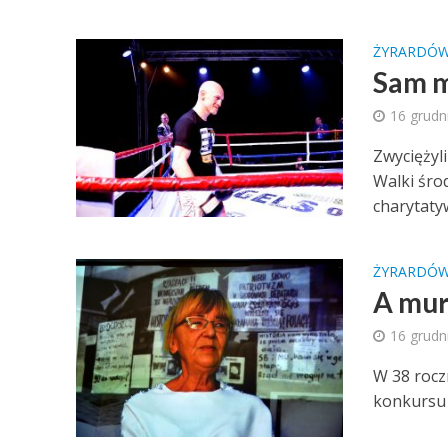
ŻYRARDÓ
Sam m
16 grudn
Zwyciężyl
Walki śro
charytatyw
ŻYRARDÓ
A mur
16 grudn
W 38 rocz
konkursu 