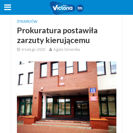
ŻYRARDÓW
Prokuratura postawiła
zarzuty kierującemu
6 lutego 2020
Agata Siniarska