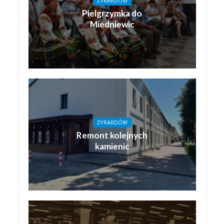
ŻYRARDÓW
Pielgrzymka do
Miedniewic
ŻYRARDÓW
Remont kolejnych
kamienic