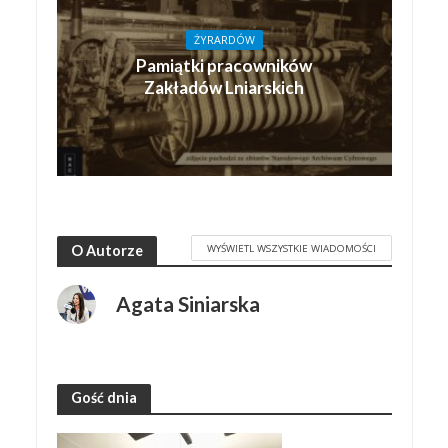
ŻYRARDÓW
Pamiątki pracowników
Zakładów Lniarskich
WYŚWIETL WSZYSTKIE WIADOMOŚCI
O Autorze
Agata Siniarska
Gość dnia