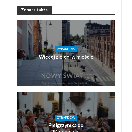
Zobacz także
ŻYRARDÓW
Więcej zieleni w mieście
ŻYRARDÓW
Pielgrzymka do
Miedniewic