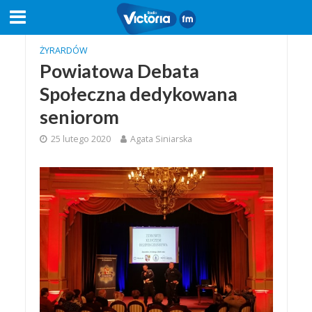
ŻYRARDÓW
Powiatowa Debata
Społeczna dedykowana
seniorom
25 lutego 2020
Agata Siniarska