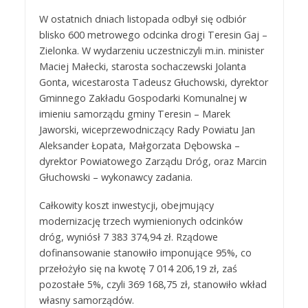
W ostatnich dniach listopada odbył się odbiór
blisko 600 metrowego odcinka drogi Teresin Gaj –
Zielonka. W wydarzeniu uczestniczyli m.in. minister
Maciej Małecki, starosta sochaczewski Jolanta
Gonta, wicestarosta Tadeusz Głuchowski, dyrektor
Gminnego Zakładu Gospodarki Komunalnej w
imieniu samorządu gminy Teresin – Marek
Jaworski, wiceprzewodniczący Rady Powiatu Jan
Aleksander Łopata, Małgorzata Dębowska –
dyrektor Powiatowego Zarządu Dróg, oraz Marcin
Głuchowski – wykonawcy zadania.
Całkowity koszt inwestycji, obejmujący
modernizację trzech wymienionych odcinków
dróg, wyniósł 7 383 374,94 zł. Rządowe
dofinansowanie stanowiło imponujące 95%, co
przełożyło się na kwotę 7 014 206,19 zł, zaś
pozostałe 5%, czyli 369 168,75 zł, stanowiło wkład
własny samorządów.