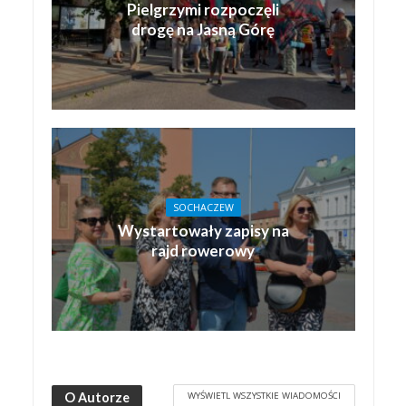
Pielgrzymi rozpoczęli
drogę na Jasną Górę
SOCHACZEW
Wystartowały zapisy na
rajd rowerowy
WYŚWIETL WSZYSTKIE WIADOMOŚCI
O Autorze