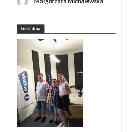
Małgorzata Michalewska
Gość dnia