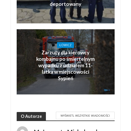
deportowany
ŁOWICZ
Zarzuty dla kierowcy
kombajnu po śmiertelnym
wypadku z udziałem 11-
latka w miejscowości
Sypień
WYŚWIETL WSZYSTKIE WIADOMOŚCI
O Autorze