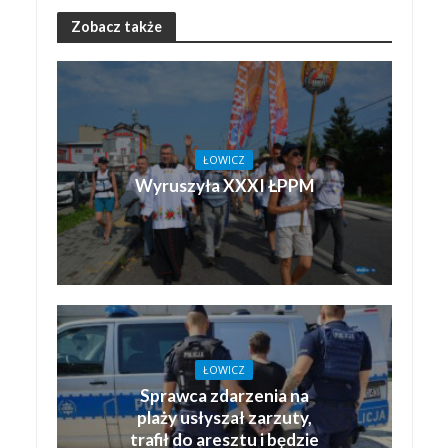
Zobacz także
ŁOWICZ
Wyruszyła XXXI ŁPPM
ŁOWICZ
Sprawca zdarzenia na
plaży usłyszał zarzuty,
trafił do aresztu i będzie