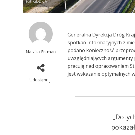
Fot. GDDKiA
Generalna Dyrekcja Dróg Kra
spotkań informacyjnych z mi
podano konieczność przeprow
Natalia Ertman
uwzględniających argumenty p
pracują nad opracowaniem S
jest wskazanie optymalnych w
Udostępnij!
„Dotyc
pokaza