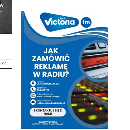
w i
e
OŚCI