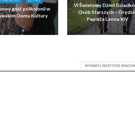
TUALNOŚCI
KUTNO
VI Światowy Dzień Dziadkó
owy gość półkolonii w
Osób Starszych – Orędzi
owskim Domu Kultury
Papieża Leona XIV
WYŚWIETL WSZYSTKIE WIADOM