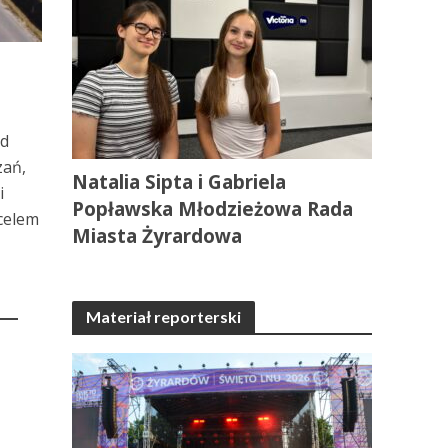
ód
zań,
Natalia Sipta i Gabriela
i
Popławska Młodzieżowa Rada
celem
Miasta Żyrardowa
Materiał reporterski