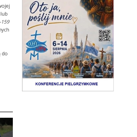
wojej
lub
0-159
nych
ą do