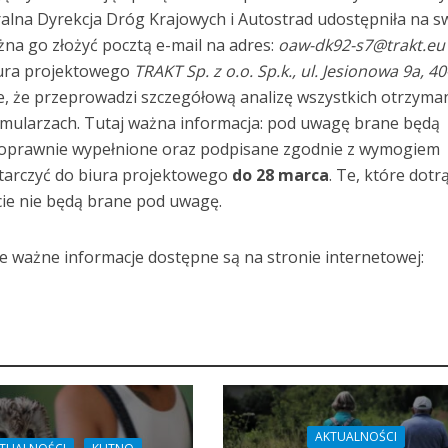
lna Dyrekcja Dróg Krajowych i Autostrad udostępniła na s
żna go złożyć pocztą e-mail na adres:
oaw-dk92-s7@trakt.eu
iura projektowego
TRAKT Sp. z o.o. Sp.k., ul. Jesionowa 9a, 4
je, że przeprowadzi szczegółową analizę wszystkich otrzyma
rmularzach. Tutaj ważna informacja: pod uwagę brane będą
 poprawnie wypełnione oraz podpisane zgodnie z wymogiem
tarczyć do biura projektowego
do 28 marca
. Te, które dotr
cie nie będą brane pod uwagę.
e ważne informacje dostępne są na stronie internetowej:
AKTUALNOŚCI