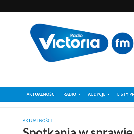
AKTUALNOŚCI
RADIO
AUDYCJE
LISTY 
AKTUALNOŚCI
Spotkania w sprawi