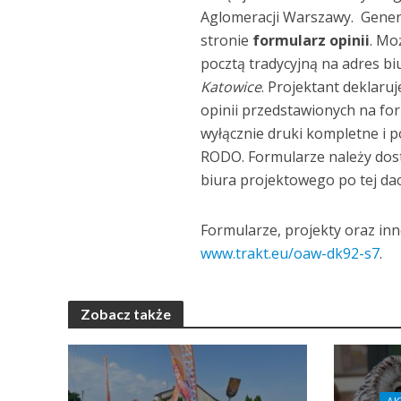
Aglomeracji Warszawy. Genera
stronie
formularz opinii
. Mo
pocztą tradycyjną na adres b
Katowice
. Projektant deklaru
opinii przedstawionych na fo
wyłącznie druki kompletne i
RODO. Formularze należy dos
biura projektowego po tej da
Formularze, projekty oraz inn
www.trakt.eu/oaw-dk92-s7
.
Zobacz także