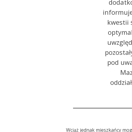
dodatko
informuj
kwestii
optymal
uwzględ
pozostał
pod uwa
Maz
oddzia
Wciąż jednak mieszkańcy mog