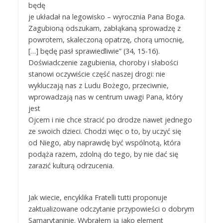
będę
je układał na legowisko – wyrocznia Pana Boga.
Zagubioną odszukam, zabłąkaną sprowadzę z
powrotem, skaleczoną opatrzę, chorą umocnię,
[…] będę pasł sprawiedliwie” (34, 15-16).
Doświadczenie zagubienia, choroby i słabości
stanowi oczywiście część naszej drogi: nie
wykluczają nas z Ludu Bożego, przeciwnie,
wprowadzają nas w centrum uwagi Pana, który
jest
Ojcem i nie chce stracić po drodze nawet jednego
ze swoich dzieci. Chodzi więc o to, by uczyć się
od Niego, aby naprawdę być wspólnotą, która
podąża razem, zdolną do tego, by nie dać się
zarazić kulturą odrzucenia.
Jak wiecie, encyklika Fratelli tutti proponuje
zaktualizowane odczytanie przypowieści o dobrym
Samarytaninie. Wybrałem ją jako element