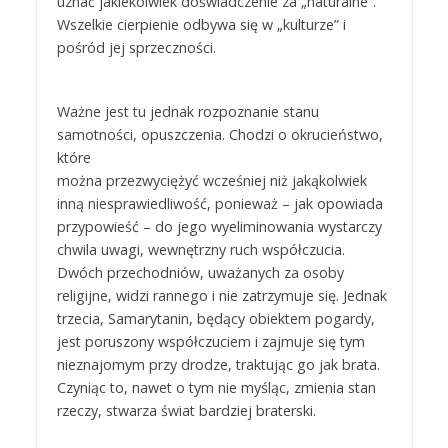
uznać jakiekolwiek doświadczenie za „naturalne”.
Wszelkie cierpienie odbywa się w „kulturze” i
pośród jej sprzeczności.
Ważne jest tu jednak rozpoznanie stanu
samotności, opuszczenia. Chodzi o okrucieństwo,
które
można przezwyciężyć wcześniej niż jakąkolwiek
inną niesprawiedliwość, ponieważ – jak opowiada
przypowieść – do jego wyeliminowania wystarczy
chwila uwagi, wewnętrzny ruch współczucia.
Dwóch przechodniów, uważanych za osoby
religijne, widzi rannego i nie zatrzymuje się. Jednak
trzecia, Samarytanin, będący obiektem pogardy,
jest poruszony współczuciem i zajmuje się tym
nieznajomym przy drodze, traktując go jak brata.
Czyniąc to, nawet o tym nie myśląc, zmienia stan
rzeczy, stwarza świat bardziej braterski.