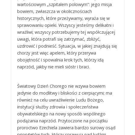
wartościowym „szpitalem polowym”: jego misja
bowiem, zwłaszcza w okolicznościach
historycznych, które przeżywamy, wyraża się w
sprawowaniu opieki. Wszyscy jesteśmy delikatni i
wrażliwi; wszyscy potrzebujemy tej współczującej
uwagi, która potrafi się zatrzymać, zbliżyć,
uzdrowić i podnieść. Sytuacja, w jakiej znajdują się
chorzy jest więc apelem, który przerywa
obojętność i spowalnia krok tych, którzy idą
naprzód, jakby nie mieli sióstr i braci.
Światowy Dzień Chorego nie wzywa bowiem
jedynie do modlitwy i bliskości z cierpiącymi; ma
również na celu uwrażliwienie Ludu Bożego,
instytucji służby zdrowia i społeczeństwa
obywatelskiego na nowy sposób wspólnego
podążania naprzód. Przytoczone na początku
proroctwo Ezechiela zawiera bardzo surowy osąd
priorytetów tych, którzy sprawują nad ludźmi