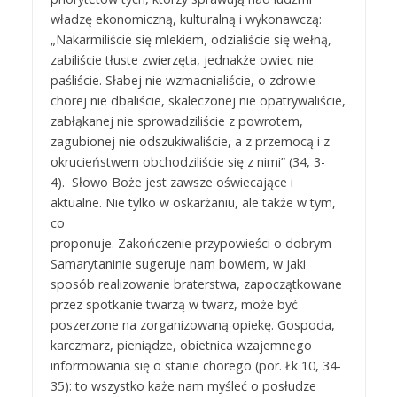
władzę ekonomiczną, kulturalną i wykonawczą:
„Nakarmiliście się mlekiem, odzialiście się wełną,
zabiliście tłuste zwierzęta, jednakże owiec nie
paśliście. Słabej nie wzmacnialiście, o zdrowie
chorej nie dbaliście, skaleczonej nie opatrywaliście,
zabłąkanej nie sprowadziliście z powrotem,
zagubionej nie odszukiwaliście, a z przemocą i z
okrucieństwem obchodziliście się z nimi” (34, 3-
4). Słowo Boże jest zawsze oświecające i
aktualne. Nie tylko w oskarżaniu, ale także w tym,
co
proponuje. Zakończenie przypowieści o dobrym
Samarytaninie sugeruje nam bowiem, w jaki
sposób realizowanie braterstwa, zapoczątkowane
przez spotkanie twarzą w twarz, może być
poszerzone na zorganizowaną opiekę. Gospoda,
karczmarz, pieniądze, obietnica wzajemnego
informowania się o stanie chorego (por. Łk 10, 34-
35): to wszystko każe nam myśleć o posłudze