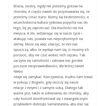
Bracia, siostry, nigdy nie jesteśmy gotowi na
chorobę. A często nawet do przyznawania się, że
jesteśmy coraz starsi. Boimy się bezbronności, a
wszechobecna kultura rynkowa popycha nas do
tego, by jej zaprzeczać. Dla kruchości nie ma
miejsca. A zło, wdzierając się w nasze życie i
atakując nas, powala nas nieprzytomnych na
ziemię. Może się więc zdarzyć, że inni nas
opuszczą, albo że wydaje nam się, iż musimy ich
porzucić, aby nie czuć wobec nich ciężaru. Tak
zaczyna się samotność i zatruwa nas gorzkie
poczucie niesprawiedliwości, dla której nawet
Niebo
zdaje się zamykać. Rzeczywiście, trudno nam trwać
w pokoju z Bogiem, gdy niszczy się nasze
relacje z innymi i z samymi sobą. Dlatego tak
ważne jest, także w odniesieniu do choroby, aby
cały Kościół skonfrontował się z ewangelicznym
przykładem dobrego Samarytanina, aby stać się