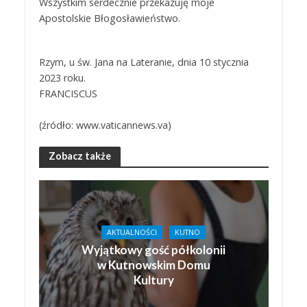
Wszystkim serdecznie przekazuję moje
Apostolskie Błogosławieństwo.
Rzym, u św. Jana na Lateranie, dnia 10 stycznia
2023 roku.
FRANCISCUS
(źródło: www.vaticannews.va)
Zobacz także
AKTUALNOŚCI
KUTNO
Wyjątkowy gość półkolonii
w Kutnowskim Domu
Kultury