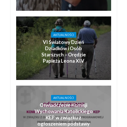
AKTUALNOŚCI
VI Światowy Dzień
Dziadków i Osób
Starszych – Orędzie
Papieża Leona XIV
AKTUALNOŚCI
Oświadczenie Komisji
Wychowania Katolickiego
KEP w związku z
ogłoszeniem podstawy