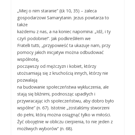
„Miej o nim staranie” (Łk 10, 35) – zaleca
gospodarzowi Samarytanin. Jezus powtarza to
także
każdemu z nas, a na koniec napomina: „Idź, i ty
czyń podobnie!”. Jak podkreśliłem we
Fratelli tutti, „przypowieść ta ukazuje nam, przy
pomocy jakich inicjatyw można odbudować
wspólnotę,
począwszy od mężczyzn i kobiet, którzy
utożsamiają się z kruchością innych, którzy nie
pozwalają
na budowanie społeczeństwa wykluczenia, ale
stają się bliźnimi, podnosząc upadłych i
przywracając ich społeczeństwu, aby dobro było
wspólne” (n. 67). Istotnie „zostaliśmy stworzeni
do pełni, którą można osiągnąć tylko w miłości.
Żyć obojętnie w obliczu cierpienia, to nie jeden z
możliwych wyborów” (n. 68).