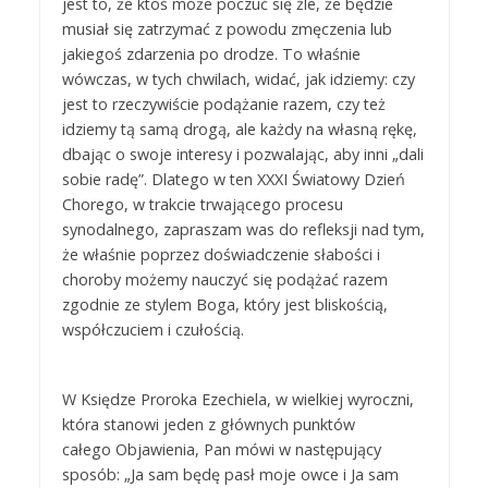
jest to, że ktoś może poczuć się źle, że będzie
musiał się zatrzymać z powodu zmęczenia lub
jakiegoś zdarzenia po drodze. To właśnie
wówczas, w tych chwilach, widać, jak idziemy: czy
jest to rzeczywiście podążanie razem, czy też
idziemy tą samą drogą, ale każdy na własną rękę,
dbając o swoje interesy i pozwalając, aby inni „dali
sobie radę”. Dlatego w ten XXXI Światowy Dzień
Chorego, w trakcie trwającego procesu
synodalnego, zapraszam was do refleksji nad tym,
że właśnie poprzez doświadczenie słabości i
choroby możemy nauczyć się podążać razem
zgodnie ze stylem Boga, który jest bliskością,
współczuciem i czułością.
W Księdze Proroka Ezechiela, w wielkiej wyroczni,
która stanowi jeden z głównych punktów
całego Objawienia, Pan mówi w następujący
sposób: „Ja sam będę pasł moje owce i Ja sam