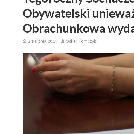
Obywatelski unieważ
Obrachunkowa wydał
2 sierpnia 2021
Oskar Tomczyk