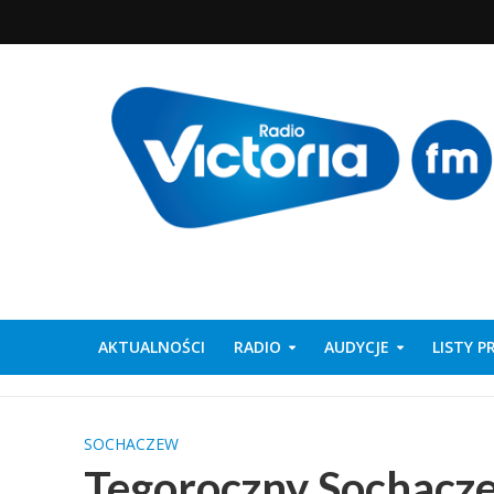
AKTUALNOŚCI
RADIO
AUDYCJE
LISTY 
SOCHACZEW
Tegoroczny Sochacz