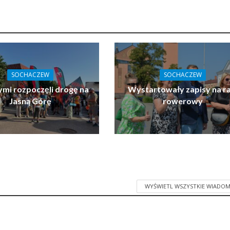
SOCHACZEW
SOCHACZEW
ymi rozpoczęli drogę na
Wystartowały zapisy na ra
Jasną Górę
rowerowy
WYŚWIETL WSZYSTKIE WIADOM