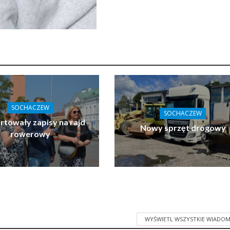
SOCHACZEW
SOCHACZEW
towały zapisy na rajd
Nowy sprzęt drogowy
rowerowy
WYŚWIETL WSZYSTKIE WIADOM