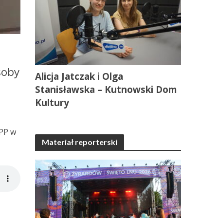
soby
Alicja Jatczak i Olga
Stanisławska – Kutnowski Dom
Kultury
KPP w
Materiał reporterski