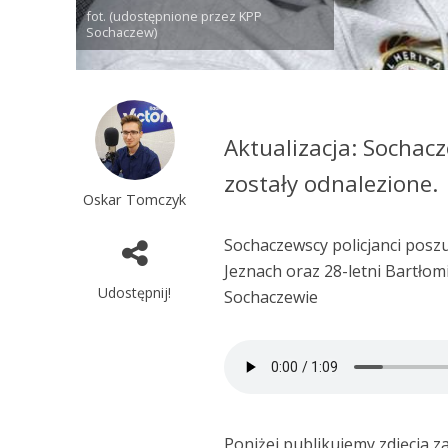
fot. (udostępnione przez KPP
Sochaczew)
Aktualizacja: Sochacz
zostały odnalezione.
Oskar Tomczyk
Sochaczewscy policjanci posz
Jeznach oraz 28-letni Bartłom
Udostępnij!
Sochaczewie
Poniżej publikujemy zdjęcia z