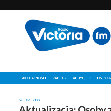
AKTUALNOŚCI
RADIO
AUDYCJE
LISTY 
SOCHACZEW
Aktualizacja: Osoby 