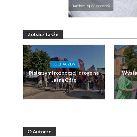
Bartłomiej Wieczorek
Zobacz także
SOCHACZEW
Pielgrzymi rozpoczęli drogę na
Wystar
Jasną Górę
O Autorze