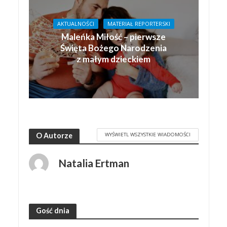
AKTUALNOŚCI
MATERIAŁ REPORTERSKI
Maleńka Miłość – pierwsze
Święta Bożego Narodzenia
z małym dzieckiem
WYŚWIETL WSZYSTKIE WIADOMOŚCI
O Autorze
Natalia Ertman
Gość dnia