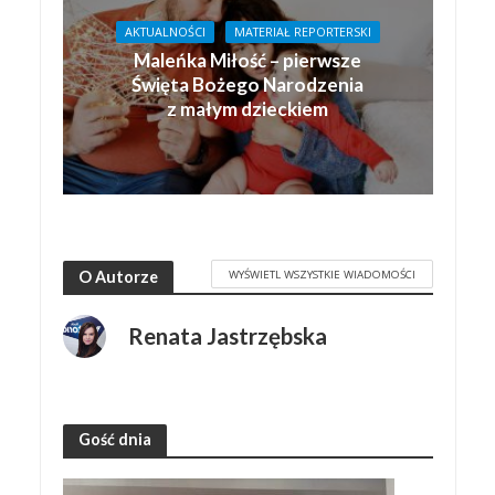
AKTUALNOŚCI
MATERIAŁ REPORTERSKI
Maleńka Miłość – pierwsze
Święta Bożego Narodzenia
z małym dzieckiem
WYŚWIETL WSZYSTKIE WIADOMOŚCI
O Autorze
Renata Jastrzębska
Gość dnia