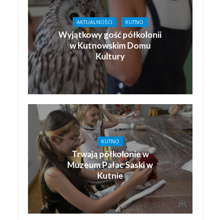
AKTUALNOŚCI
KUTNO
Wyjątkowy gość półkolonii
w Kutnowskim Domu
Kultury
KUTNO
Trwają półkolonie w
Muzeum Pałac Saski w
Kutnie