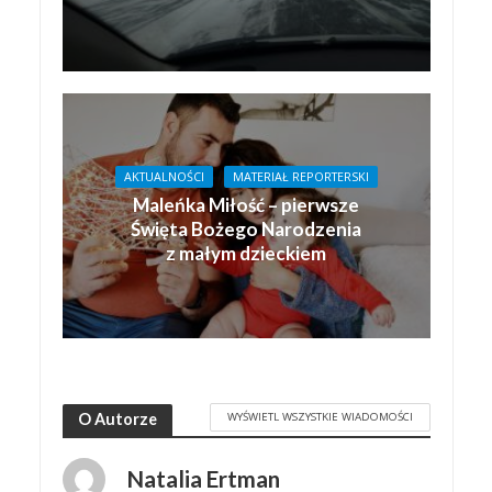
AKTUALNOŚCI
MATERIAŁ REPORTERSKI
Maleńka Miłość – pierwsze
Święta Bożego Narodzenia
z małym dzieckiem
WYŚWIETL WSZYSTKIE WIADOMOŚCI
O Autorze
Natalia Ertman