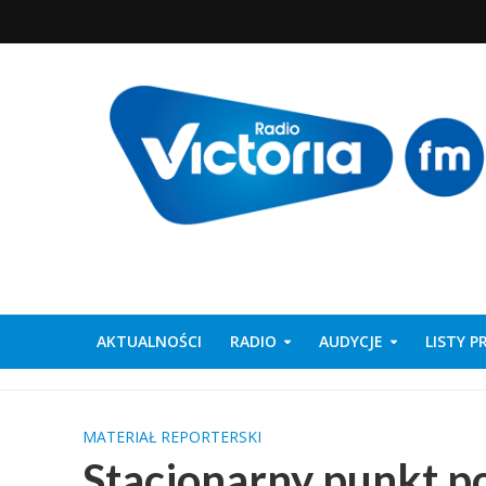
AKTUALNOŚCI
RADIO
AUDYCJE
LISTY 
MATERIAŁ REPORTERSKI
Stacjonarny punkt p