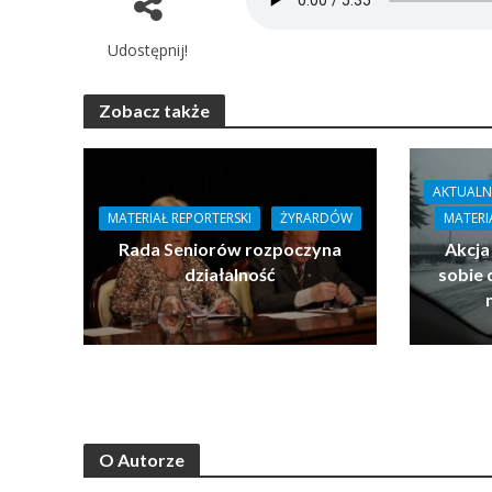
Udostępnij!
Zobacz także
AKTUALN
MATERIAŁ REPORTERSKI
ŻYRARDÓW
MATERI
Rada Seniorów rozpoczyna
Akcja
działalność
sobie 
O Autorze