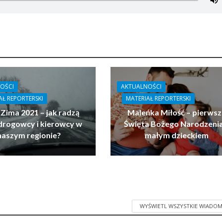
OŚCI
AKTUALNOŚCI
AŁ REPORTERSKI
MATERIAŁ REPORTERSKI
 Zima 2021 – jak radzą
Maleńka Miłość – pierwsz
drogowcy i kierowcy w
Święta Bożego Narodzenia
naszym regionie?
małym dzieckiem
WYŚWIETL WSZYSTKIE WIADOM