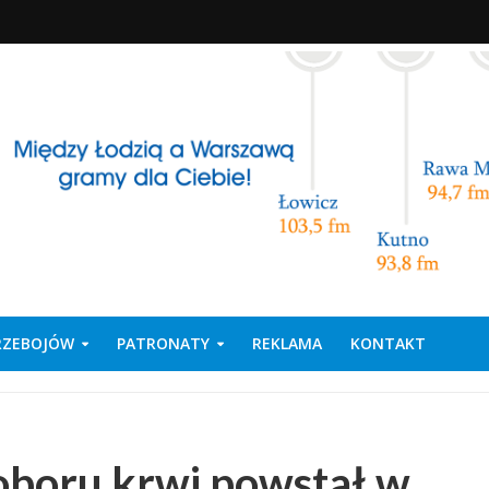
PRZEBOJÓW
PATRONATY
REKLAMA
KONTAKT
oboru krwi powstał w