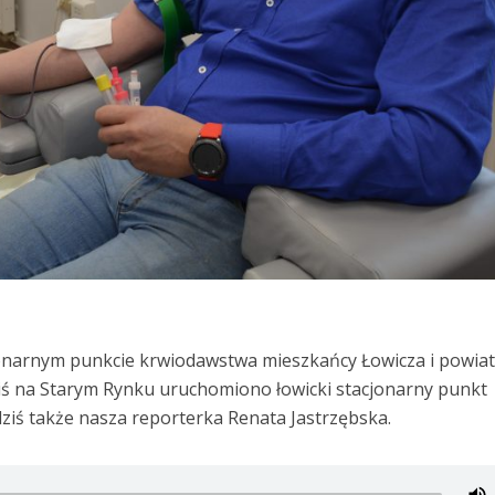
jonarnym punkcie krwiodawstwa mieszkańcy Łowicza i powia
iś na Starym Rynku uruchomiono łowicki stacjonarny punkt
ziś także nasza reporterka Renata Jastrzębska.