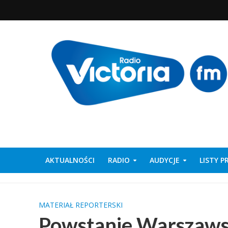
AKTUALNOŚCI
RADIO
AUDYCJE
LISTY 
MATERIAŁ REPORTERSKI
Powstanie Warszaws