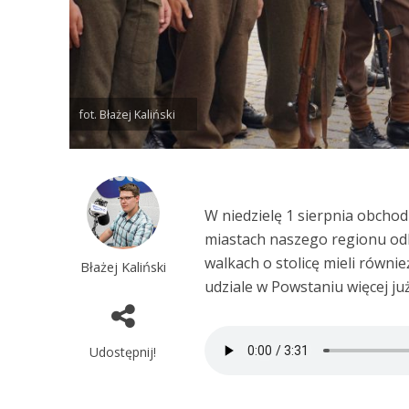
fot. Błażej Kaliński
W niedzielę 1 sierpnia obcho
miastach naszego regionu odbę
walkach o stolicę mieli równi
Błażej Kaliński
udziale w Powstaniu więcej ju
Udostępnij!