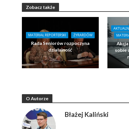
Zobacz także
AKTUALN
MATERIAŁ REPORTERSKI
ŻYRARDÓW
MATERI
Rada Seniorów rozpoczyna
Akcja
działalność
sobie 
O Autorze
Błażej Kaliński