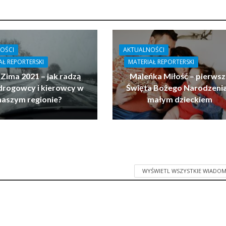
OŚCI
AKTUALNOŚCI
AŁ REPORTERSKI
MATERIAŁ REPORTERSKI
 Zima 2021 – jak radzą
Maleńka Miłość – pierwsz
drogowcy i kierowcy w
Święta Bożego Narodzenia
naszym regionie?
małym dzieckiem
WYŚWIETL WSZYSTKIE WIADOM