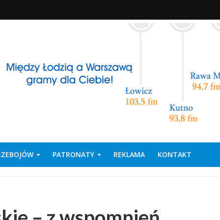
PRZEBOJÓW
PATRONATY
REKLAMA
KONTAKT
kie – z wspomnień