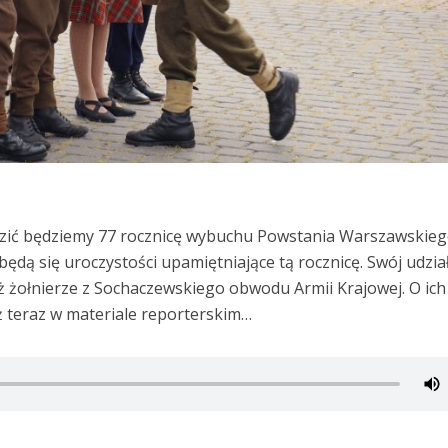
dzić będziemy 77 rocznicę wybuchu Powstania Warszawskieg
dą się uroczystości upamiętniające tą rocznicę. Swój udzia
eż żołnierze z Sochaczewskiego obwodu Armii Krajowej. O ich
ż teraz w materiale reporterskim…