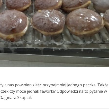
żdy z nas powinien zjeść przynajmniej jednego pączka. Także
pączek czy może jednak faworki? Odpowiedzi na to pytanie w
 Dagmara Skopiak.