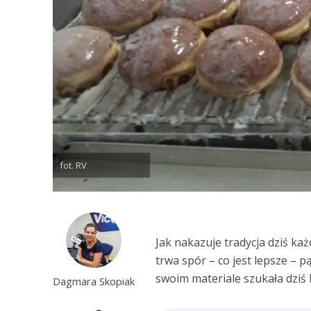
fot. RV
Jak nakazuje tradycja dziś ka
trwa spór – co jest lepsze – 
swoim materiale szukała dziś
Dagmara Skopiak