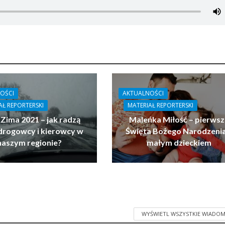
OŚCI
AKTUALNOŚCI
AŁ REPORTERSKI
MATERIAŁ REPORTERSKI
 Zima 2021 – jak radzą
Maleńka Miłość – pierwsz
drogowcy i kierowcy w
Święta Bożego Narodzenia
naszym regionie?
małym dzieckiem
WYŚWIETL WSZYSTKIE WIADOM