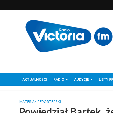
AKTUALNOŚCI
RADIO
AUDYCJE
LISTY 
MATERIAŁ REPORTERSKI
Powiedział Bartek, ż