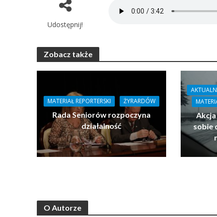
Udostępnij!
Zobacz także
AKTUALN
MATERIAŁ REPORTERSKI
ŻYRARDÓW
MATERI
Rada Seniorów rozpoczyna
Akcja
działalność
sobie 
O Autorze