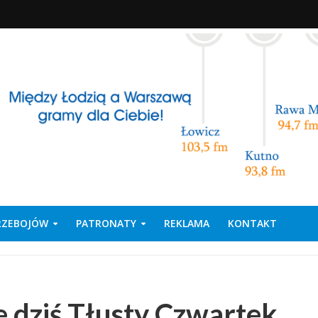
PRZEBOJÓW
PATRONATY
REKLAMA
KONTAKT
e dziś Tłusty Czwartek….