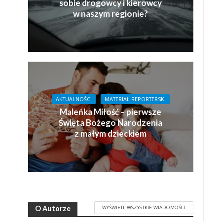
sobie drogowcy i kierowcy
w naszym regionie?
AKTUALNOŚCI
MATERIAŁ REPORTERSKI
Maleńka Miłość – pierwsze
Święta Bożego Narodzenia
z małym dzieckiem
WYŚWIETL WSZYSTKIE WIADOMOŚCI
O Autorze