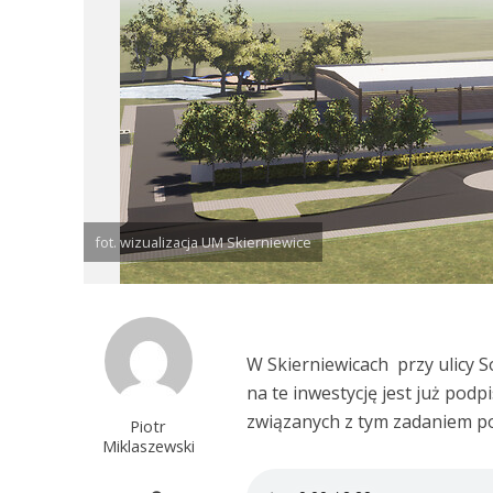
fot. wizualizacja UM Skierniewice
W Skierniewicach przy ulicy
na te inwestycję jest już pod
związanych z tym zadaniem p
Piotr
Miklaszewski