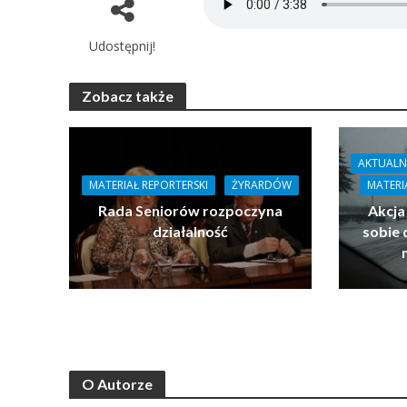
Udostępnij!
Zobacz także
AKTUALN
MATERIAŁ REPORTERSKI
ŻYRARDÓW
MATERI
Rada Seniorów rozpoczyna
Akcja
działalność
sobie 
O Autorze