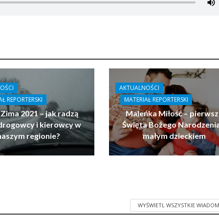
OŚCI
AKTUALNOŚCI
AŁ REPORTERSKI
MATERIAŁ REPORTERSKI
 Zima 2021 – jak radzą
Maleńka Miłość – pierwsz
drogowcy i kierowcy w
Święta Bożego Narodzenia
naszym regionie?
małym dzieckiem
WYŚWIETL WSZYSTKIE WIADOM