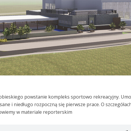
 Sobieskiego powstanie kompleks sportowo rekreacyjny. Um
pisane i niedługo rozpoczną się pierwsze prace. O szczegółac
owiemy w materiale reporterskim