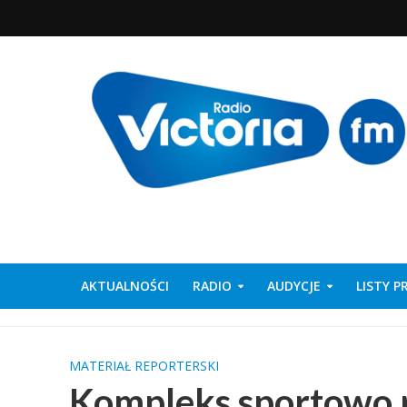
AKTUALNOŚCI
RADIO
AUDYCJE
LISTY 
MATERIAŁ REPORTERSKI
Kompleks sportowo 