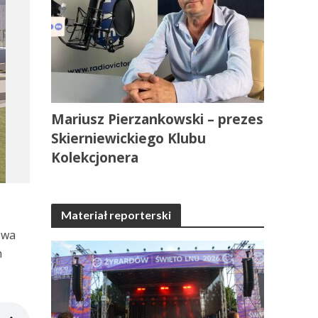
Mariusz Pierzankowski – prezes
Skierniewickiego Klubu
Kolekcjonera
Materiał reporterski
owa
h