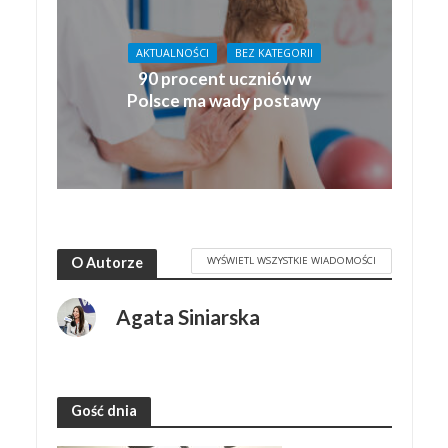
AKTUALNOŚCI
BEZ KATEGORII
90 procent uczniów w
Polsce ma wady postawy
WYŚWIETL WSZYSTKIE WIADOMOŚCI
O Autorze
Agata Siniarska
Gość dnia