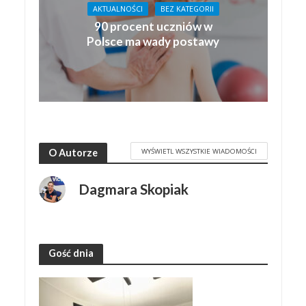
AKTUALNOŚCI
BEZ KATEGORII
90 procent uczniów w
Polsce ma wady postawy
WYŚWIETL WSZYSTKIE WIADOMOŚCI
O Autorze
Dagmara Skopiak
Gość dnia