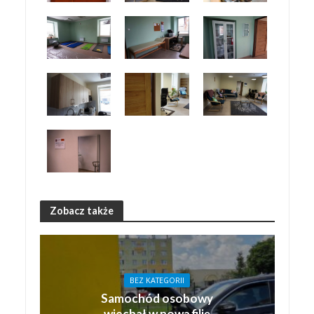
Zobacz także
BEZ KATEGORII
Samochód osobowy
wjechał w nową filię