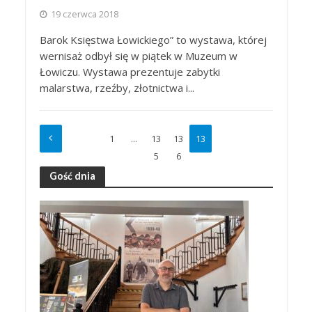
19 czerwca 2018
Barok Księstwa Łowickiego” to wystawa, której
wernisaż odbył się w piątek w Muzeum w
Łowiczu. Wystawa prezentuje zabytki
malarstwa, rzeźby, złotnictwa i...
1
…
13
13
13
5
6
7
Gość dnia