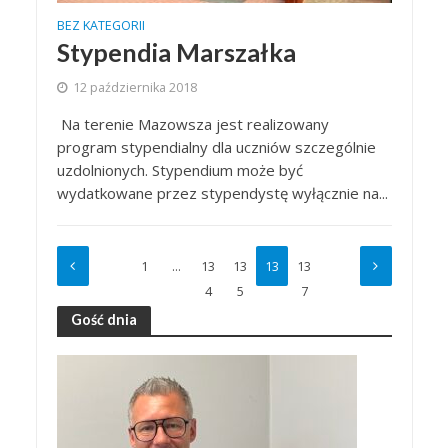
BEZ KATEGORII
Stypendia Marszałka
12 października 2018
Na terenie Mazowsza jest realizowany
program stypendialny dla uczniów szczególnie
uzdolnionych. Stypendium może być
wydatkowane przez stypendystę wyłącznie na...
1
…
13
13
13
13
4
5
6
7
Gość dnia