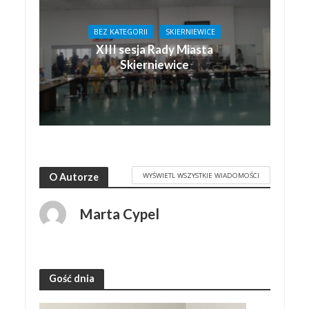
BEZ KATEGORII
SKIERNIEWICE
XIII sesja Rady Miasta
Skierniewice
WYŚWIETL WSZYSTKIE WIADOMOŚCI
O Autorze
Marta Cypel
Gość dnia