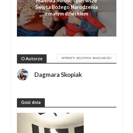
Maleńka Miłość – pierwsze
Święta Bożego Narodzenia
z małym dzieckiem
WYŚWIETL WSZYSTKIE WIADOMOŚCI
O Autorze
Dagmara Skopiak
Gość dnia