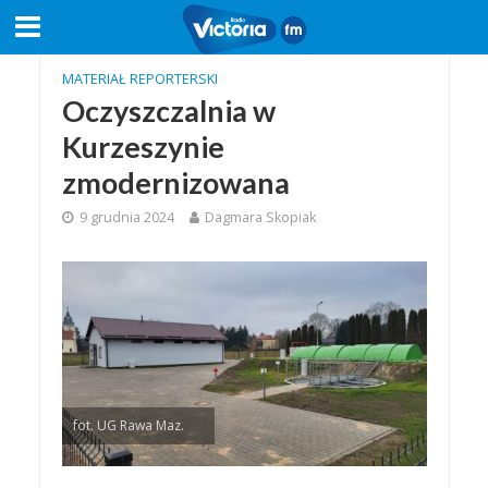
MATERIAŁ REPORTERSKI
Oczyszczalnia w
Kurzeszynie
zmodernizowana
9 grudnia 2024
Dagmara Skopiak
fot. UG Rawa Maz.