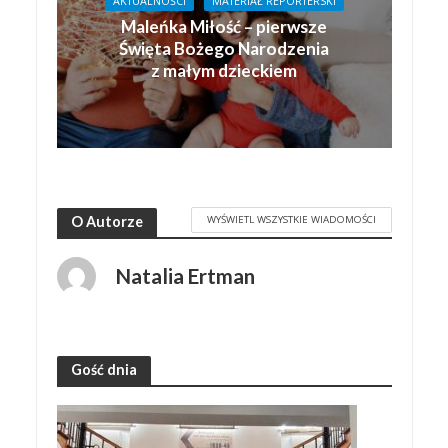
AKTUALNOŚCI
MATERIAŁ REPORTERSKI
Maleńka Miłość – pierwsze
Święta Bożego Narodzenia
z małym dzieckiem
WYŚWIETL WSZYSTKIE WIADOMOŚCI
O Autorze
Natalia Ertman
Gość dnia