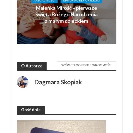
AKTUALNOŚCI
MATERIAŁ REPORTERSKI
Maleńka Miłość – pierwsze
Święta Bożego Narodzenia
z małym dzieckiem
WYŚWIETL WSZYSTKIE WIADOMOŚCI
O Autorze
Dagmara Skopiak
Gość dnia