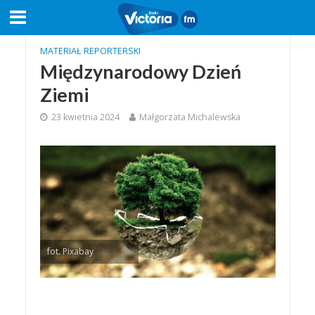
MATERIAŁ REPORTERSKI
Międzynarodowy Dzień
Ziemi
23 kwietnia 2024
Małgorzata Michalewska
fot. Pixabay