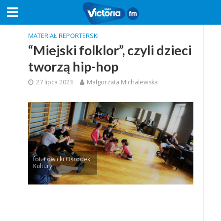
MATERIAŁ REPORTERSKI
“Miejski folklor”, czyli dzieci
tworzą hip-hop
27 lipca 2023
Małgorzata Michalewska
fot. Łowicki Ośrodek
Kultury