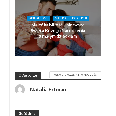
AKTUALNOŚCI
MATERIAŁ REPORTERSKI
Maleńka Miłość – pierwsze
Święta Bożego Narodzenia
z małym dzieckiem
WYŚWIETL WSZYSTKIE WIADOMOŚCI
O Autorze
Natalia Ertman
Gość dnia