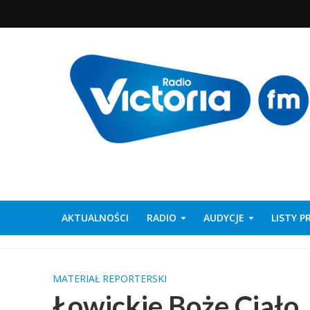
AKTUALNOŚCI
RADIO
AUDYCJE
LISTY 
MATERIAŁ REPORTERSKI
Łowickie Boże Ciało