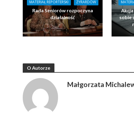
MATERIAŁ REPORTERSKI
ŻYRARDÓW
MATERI
Rada Seniorów rozpoczyna
Akcja
działalność
sobie 
O Autorze
Małgorzata Michale