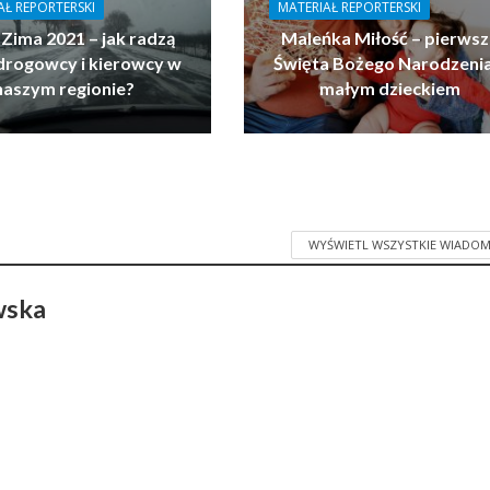
AŁ REPORTERSKI
MATERIAŁ REPORTERSKI
 Zima 2021 – jak radzą
Maleńka Miłość – pierwsz
drogowcy i kierowcy w
Święta Bożego Narodzenia
naszym regionie?
małym dzieckiem
WYŚWIETL WSZYSTKIE WIADOM
wska