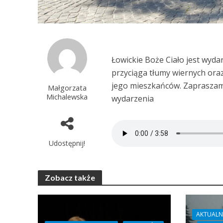
Łowickie Boże Ciało jest wyda
przyciąga tłumy wiernych oraz
jego mieszkańców. Zapraszamy
Małgorzata
Michalewska
wydarzenia
Udostępnij!
Zobacz także
AKTUALN